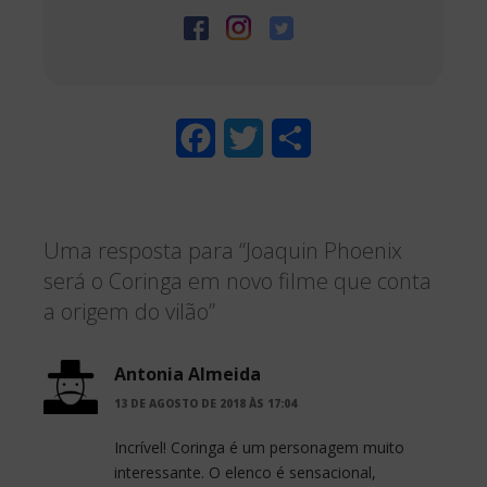
F
T
S
a
w
h
c
i
a
Uma resposta para “Joaquin Phoenix
e
t
r
será o Coringa em novo filme que conta
b
t
e
a origem do vilão”
o
e
o
r
Antonia Almeida
13 DE AGOSTO DE 2018 ÀS 17:04
k
Incrível! Coringa é um personagem muito
interessante. O elenco é sensacional,