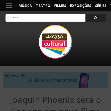
MÚSICA
TEATRO
FILMES
EXPOSIÇÕES
SÉRIES
ACESSO CULTURAL
Arte, Cultura Pop e Entretenimento
Joaquin Phoenix será o