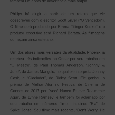
também um conto de advertência mais amplo.
Phillips irá dirigir a partir de um roteiro que ele
coescreveu com o escritor Scott Silver (“O Vencedor”).
O filme será produzido por Emma Tillinger Koskoff e o
produtor executivo será Richard Baratta. As filmagens
começam ainda este ano.
Um dos atores mais versáteis da atualidade, Phoenix já
recebeu três indicações ao Oscar por seu trabalho em
“O Mestre”, de Paul Thomas Anderson, “Johnny &
June”, de James Mangold, no qual ele interpreta Johnny
Cash, e “Gladiador”, de Ridley Scott. Ele ganhou o
prêmio de Melhor Ator no Festival de Cinema de
Cannes de 2017 por “Você Nunca Esteve Realmente
Aqui”, de Lynne Ramsey, e também foi aclamado por
seu trabalho em inúmeros filmes, incluindo “Ela”, de
Spike Jonze. Seu filme mais recente, “Don’t Worry, He