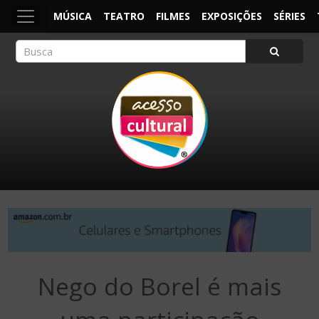
MÚSICA
TEATRO
FILMES
EXPOSIÇÕES
SÉRIES
ACESSO CULTURAL
Arte, Cultura Pop e Entretenimento
Nego do Borel é mais