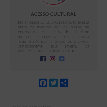
ACESSO CULTURAL
No ar desde 2012, o Acesso Cultural está
entre os maiores veículos on-line de
entretenimento e cultura do país. Com
milhares de pageviews por mês, nosso
lema é informar a todos os públicos,
principalmente aos jovens, os
acontecimentos do mundo cultural.
F
T
S
a
w
h
c
i
a