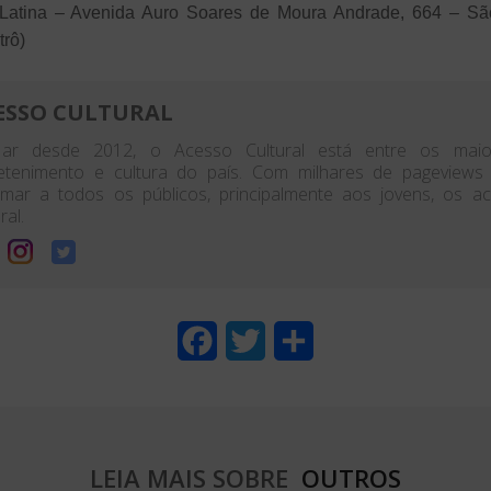
atina – Avenida Auro Soares de Moura Andrade, 664 – São
trô)
ESSO CULTURAL
ar desde 2012, o Acesso Cultural está entre os maior
etenimento e cultura do país. Com milhares de pageview
rmar a todos os públicos, principalmente aos jovens, os 
ral.
F
T
S
a
w
h
c
i
a
e
t
r
LEIA MAIS SOBRE
OUTROS