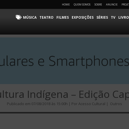
HOME
QUEM SOMOS
SOBRE
ANUNCIE
PROJE
MÚSICA
TEATRO
FILMES
EXPOSIÇÕES
SÉRIES
TV
LIVRO
ultura Indígena – Edição Cap
Publicado em 07/08/2018 às 15:00h | Por Acesso Cultural |
Outros