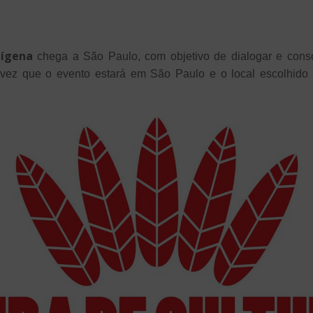
dígena
chega a São Paulo, com objetivo de dialogar e consc
 vez que o evento estará em São Paulo e o local escolhido