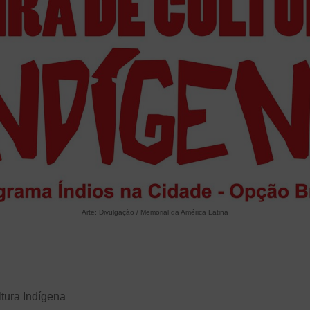
Arte: Divulgação / Memorial da América Latina
ltura Indígena