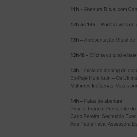
11h –
Abertura Ritual com Cant
12h às 13h –
Rodas livres de c
13h –
Apresentação Ritual de 
13h40 –
Oficina cultural e b
14h –
Início do looping de doc
Ex-Pajé
Huni Kuin – Os Últim
Mulheres Indígenas: Vozes por 
14h –
Falas de abertura
Priscila Franco, Presidente
Carlo Pereira, Secretário Ex
Ana Paula Fava, Assessora Es