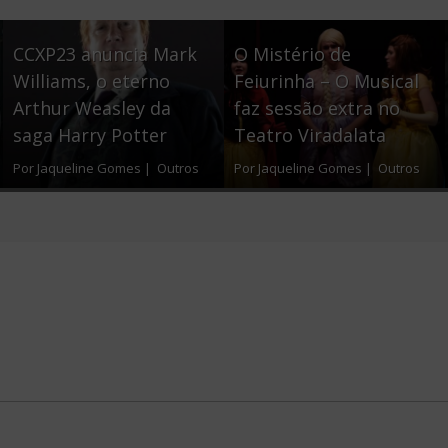
b
t
e
o
e
CCXP23 anuncia Mark
O Mistério de
o
r
Williams, o eterno
Feiurinha – O Musical
Arthur Weasley da
faz sessão extra no
k
saga Harry Potter
Teatro Viradalata
Por Jaqueline Gomes |
Outros
Por Jaqueline Gomes |
Outros