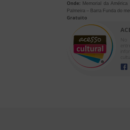
Onde:
Memorial da América L
Palmeira – Barra Funda do me
Gratuito
AC
No 
entr
info
cultu