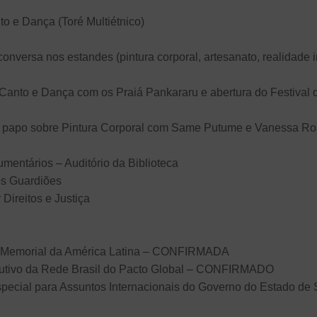
o e Dança (Toré Multiétnico)
onversa nos estandes (pintura corporal, artesanato, realidade 
Canto e Dança com os Praiá Pankararu e abertura do Festival 
ate papo sobre Pintura Corporal com Same Putume e Vanessa R
umentários – Auditório da Biblioteca
os Guardiões
Direitos e Justiça
 do Memorial da América Latina – CONFIRMADA
ecutivo da Rede Brasil do Pacto Global – CONFIRMADO
pecial para Assuntos Internacionais do Governo do Estado de