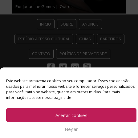
Por Jaqueline Gomes |
Outros
INÍCIO
SOBRE
ANUNCIE
ESTÚDIO ACESSO CULTURAL
GUIAS
PARCEIROS
CONTATO
POLÍTICA DE PRIVACIDADE
Facebook
Twitter
Instagram
Youtube
©
Copyright
2026 Acesso Cultural - Arte, Cultura Pop e Entretenimento
Este website armazena cookies no seu computador. Esses cookies são
Desenvolvido por
Del Vieira
usados ​​para melhorar nosso website e fornecer serviços personalizados
para você, tanto no website, quanto em outras mídias. Para mais
informações acesse nossa página de
Aceitar cookies
Negar