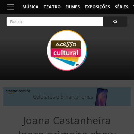
MÚSICA
TEATRO
FILMES
EXPOSIÇÕES
SÉRIES
ACESSO CULTURAL
Arte, Cultura Pop e Entretenimento
Joana Castanheira