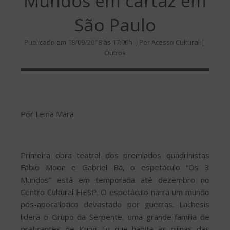
Mundos em cartaz em
São Paulo
Publicado em 18/09/2018 às 17:00h | Por Acesso Cultural |
Outros
Por Leina Mara
Primeira obra teatral dos premiados quadrinistas
Fábio Moon e Gabriel Bá, o espetáculo “Os 3
Mundos” está em temporada até dezembro no
Centro Cultural FIESP. O espetáculo narra um mundo
pós-apocalíptico devastado por guerras. Lachesis
lidera o Grupo da Serpente, uma grande família de
praticantes de Kung Fu que habita as ruínas das