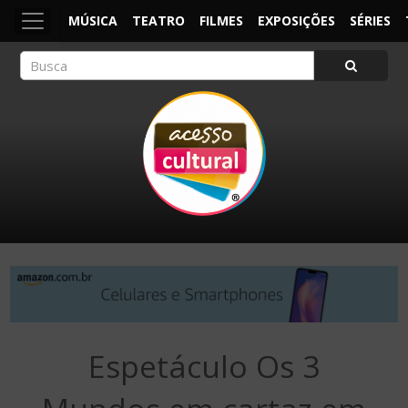
MÚSICA
TEATRO
FILMES
EXPOSIÇÕES
SÉRIES
ACESSO CULTURAL
Arte, Cultura Pop e Entretenimento
Espetáculo Os 3