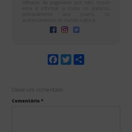
milhares de pageviews por mês, nosso
lema é informar a todos os públicos,
principalmente aos jovens, os
acontecimentos do mundo cultural.
F
T
S
a
w
h
c
i
a
Deixe um comentário
e
t
r
Comentário
*
b
t
e
o
e
o
r