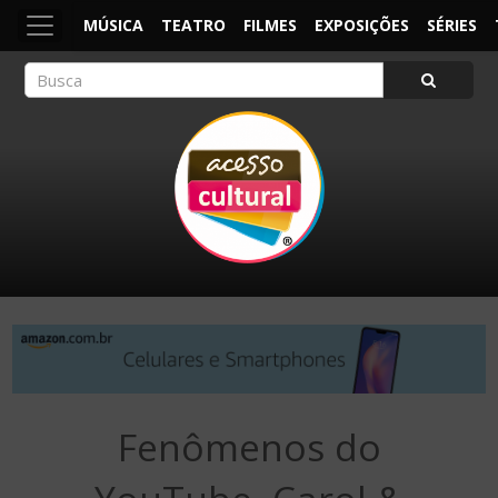
MÚSICA
TEATRO
FILMES
EXPOSIÇÕES
SÉRIES
ACESSO CULTURAL
Arte, Cultura Pop e Entretenimento
Fenômenos do