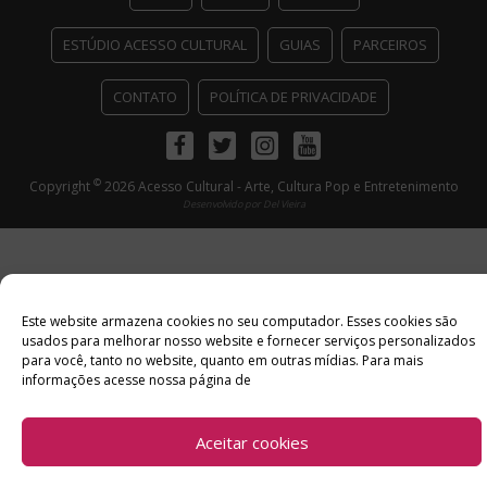
ESTÚDIO ACESSO CULTURAL
GUIAS
PARCEIROS
CONTATO
POLÍTICA DE PRIVACIDADE
Facebook
Twitter
Instagram
Youtube
©
Copyright
2026 Acesso Cultural - Arte, Cultura Pop e Entretenimento
Desenvolvido por
Del Vieira
Este website armazena cookies no seu computador. Esses cookies são
usados ​​para melhorar nosso website e fornecer serviços personalizados
para você, tanto no website, quanto em outras mídias. Para mais
informações acesse nossa página de
Aceitar cookies