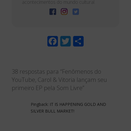
acontecimentos do mundo cultural.
F
T
S
a
w
h
c
i
a
38 respostas para “Fenômenos do
e
t
r
YouTube, Carol & Vitoria lançam seu
b
t
e
primeiro EP pela Som Livre”
o
e
o
r
Pingback:
IT IS HAPPENING GOLD AND
SILVER BULL MARKET!
k