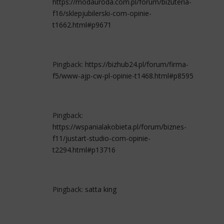
https://modauroda.com.pl/forum/bizuteria-
f16/sklepjubilerski-com-opinie-
t1662.html#p9671
Pingback:
https://bizhub24.pl/forum/firma-
f5/www-ajp-cw-pl-opinie-t1468.html#p8595
Pingback:
https://wspanialakobieta.pl/forum/biznes-
f11/justart-studio-com-opinie-
t2294.html#p13716
Pingback:
satta king