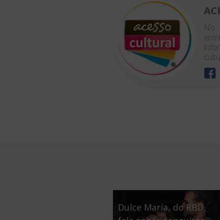
AC
No 
entr
info
cultu
Dulce María, do RBD,