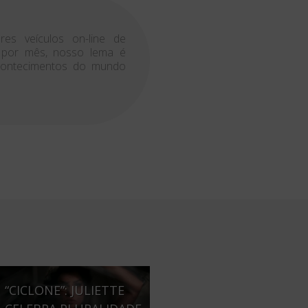
es veículos on-line de
s por mês, nosso lema é
acontecimentos do mundo
“CICLONE”: JULIETTE