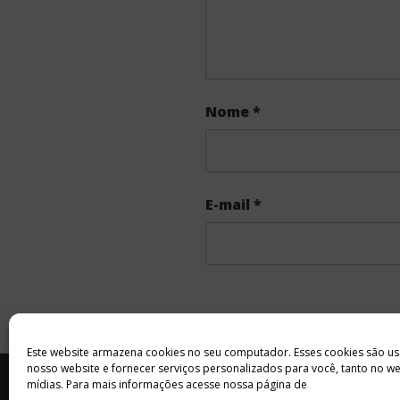
Nome
*
E-mail
*
Este website armazena cookies no seu computador. Esses cookies são us
nosso website e fornecer serviços personalizados para você, tanto no w
INÍCIO
SOBRE
ANUNCIE
mídias. Para mais informações acesse nossa página de