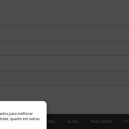
ados ​​para melhorar
ebsite, quanto em outras
ESTÚDIO ACESSO CULTURAL
GUIAS
PARCEIROS
C