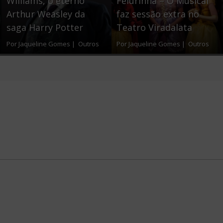
Williams, o eterno
Feiurinha – O Musical
Arthur Weasley da
faz sessão extra no
k
saga Harry Potter
Teatro Viradalata
Por Jaqueline Gomes |
Outros
Por Jaqueline Gomes |
Outros