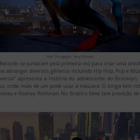
Foto: Divulgação / Sony Pictures
c Records se juntaram pela primeira vez para criar uma ant
 vai abranger diversos gêneros incluindo Hip Hop, Pop e Mús
rso” apresenta a história do adolescente do Brooklyn, Mi
so, onde mais de um pode usar a máscara. O longa tem rotei
amsey e Rodney Rothman. No Brasil o filme tem previsão de 