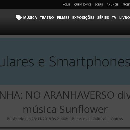
HOME
QUEM SOMOS
SOBRE
ANUNCIE
PROJE
MÚSICA
TEATRO
FILMES
EXPOSIÇÕES
SÉRIES
TV
LIVRO
HA: NO ARANHAVERSO divul
música Sunflower
Publicado em 28/11/2018 às 21:00h | Por Acesso Cultural |
Outros