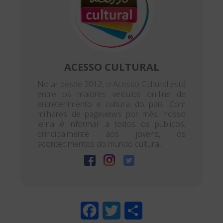
ACESSO CULTURAL
No ar desde 2012, o Acesso Cultural está
entre os maiores veículos on-line de
entretenimento e cultura do país. Com
milhares de pageviews por mês, nosso
lema é informar a todos os públicos,
principalmente aos jovens, os
acontecimentos do mundo cultural.
F
T
S