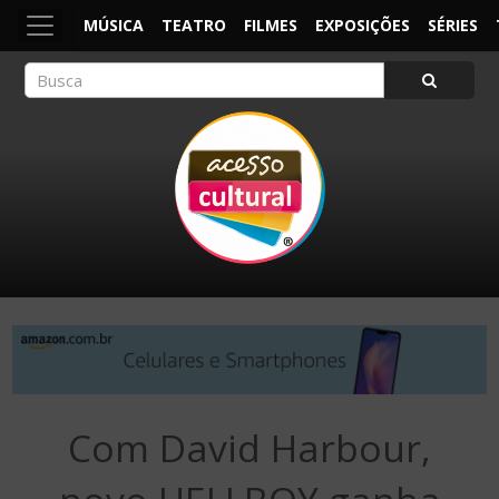
MÚSICA
TEATRO
FILMES
EXPOSIÇÕES
SÉRIES
ACESSO CULTURAL
Arte, Cultura Pop e Entretenimento
Com David Harbour,