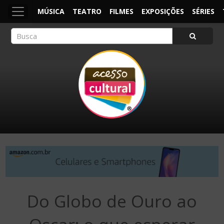
MÚSICA
TEATRO
FILMES
EXPOSIÇÕES
SÉRIES
ACESSO CULTURAL
Arte, Cultura Pop e Entretenimento
Do Globo de Ouro ao