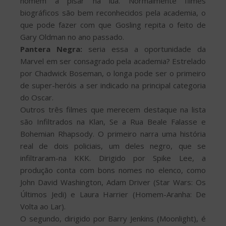
homem a pisar na lua. Normalmente filmes
biográficos são bem reconhecidos pela academia, o
que pode fazer com que Gosling repita o feito de
Gary Oldman no ano passado.
Pantera Negra:
seria essa a oportunidade da
Marvel em ser consagrado pela academia? Estrelado
por Chadwick Boseman, o longa pode ser o primeiro
de super-heróis a ser indicado na principal categoria
do Oscar.
Outros três filmes que merecem destaque na lista
são Infiltrados na Klan, Se a Rua Beale Falasse e
Bohemian Rhapsody. O primeiro narra uma história
real de dois policiais, um deles negro, que se
infiltraram-na KKK. Dirigido por Spike Lee, a
produção conta com bons nomes no elenco, como
John David Washington, Adam Driver (Star Wars: Os
Últimos Jedi) e Laura Harrier (Homem-Aranha: De
Volta ao Lar).
O segundo, dirigido por Barry Jenkins (Moonlight), é