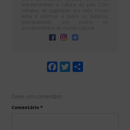
entretenimento e cultura do país. Com
milhares de pageviews por mês, nosso
lema é informar a todos os públicos,
principalmente aos jovens, os
acontecimentos do mundo cultural.
F
T
S
a
w
h
c
i
a
Deixe um comentário
e
t
r
Comentário
*
b
t
e
o
e
o
r