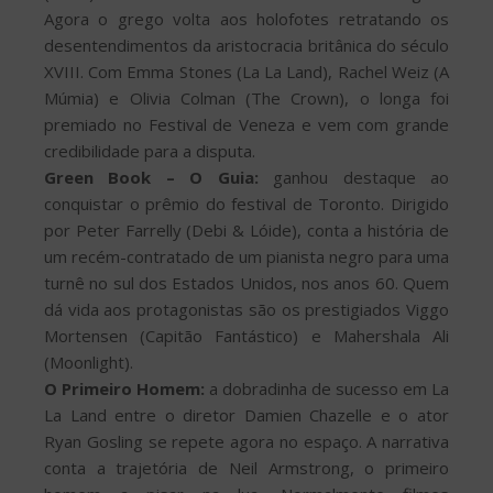
Agora o grego volta aos holofotes retratando os
desentendimentos da aristocracia britânica do século
XVIII. Com Emma Stones (La La Land), Rachel Weiz (A
Múmia) e Olivia Colman (The Crown), o longa foi
premiado no Festival de Veneza e vem com grande
credibilidade para a disputa.
Green Book – O Guia:
ganhou destaque ao
conquistar o prêmio do festival de Toronto. Dirigido
por Peter Farrelly (Debi & Lóide), conta a história de
um recém-contratado de um pianista negro para uma
turnê no sul dos Estados Unidos, nos anos 60. Quem
dá vida aos protagonistas são os prestigiados Viggo
Mortensen (Capitão Fantástico) e Mahershala Ali
(Moonlight).
O Primeiro Homem:
a dobradinha de sucesso em La
La Land entre o diretor Damien Chazelle e o ator
Ryan Gosling se repete agora no espaço. A narrativa
conta a trajetória de Neil Armstrong, o primeiro