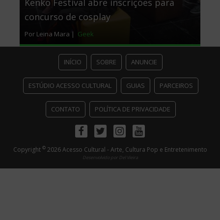
Kenko Festival abre inscrições para
concurso de cosplay
Por Leina Mara |
Geek
INÍCIO
SOBRE
ANUNCIE
ESTÚDIO ACESSO CULTURAL
GUIAS
PARCEIROS
CONTATO
POLÍTICA DE PRIVACIDADE
Facebook
Twitter
Instagram
Youtube
©
Copyright
2026 Acesso Cultural - Arte, Cultura Pop e Entretenimento
Desenvolvido por
Del Vieira