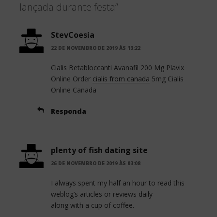
lançada durante festa”
o
e
o
r
StevCoesia
22 DE NOVEMBRO DE 2019 ÀS 13:22
k
Cialis Betabloccanti Avanafil 200 Mg Plavix
Online Order
cialis from canada
5mg Cialis
Online Canada
Responda
plenty of fish dating site
26 DE NOVEMBRO DE 2019 ÀS 03:08
I always spent my half an hour to read this
weblog’s articles or reviews daily
along with a cup of coffee.