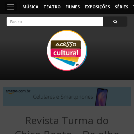
MÚSICA
TEATRO
FILMES
EXPOSIÇÕES
SÉRIES
ACESSO CULTURAL
Arte, Cultura Pop e Entretenimento
Revista Turma do