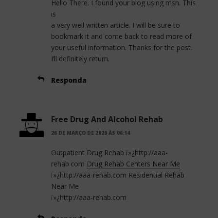
Hello There. I found your blog using msn. This
is
a very well written article. I will be sure to
bookmark it and come back to read more of
your useful information. Thanks for the post.
I’ll definitely return.
Responda
Free Drug And Alcohol Rehab
26 DE MARÇO DE 2020 ÀS 06:14
Outpatient Drug Rehab ï»¿http://aaa-
rehab.com
Drug Rehab Centers Near Me
ï»¿http://aaa-rehab.com Residential Rehab
Near Me
ï»¿http://aaa-rehab.com