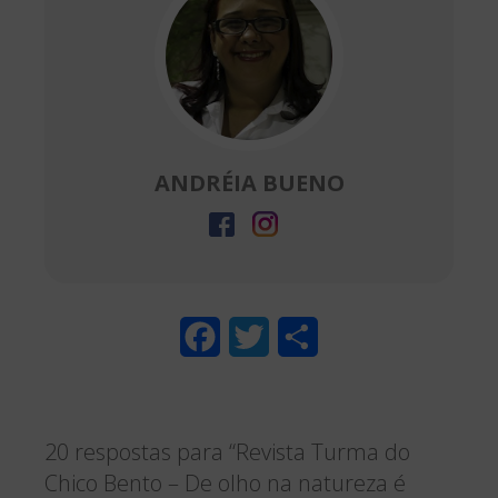
ANDRÉIA BUENO
F
T
S
a
w
h
c
i
a
20 respostas para “Revista Turma do
e
t
r
Chico Bento – De olho na natureza é
b
t
e