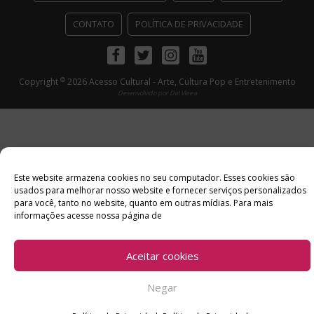
CONTATO
POLÍTICA DE PRIVACIDADE
Facebook
Twitter
Instagram
Youtube
©
Copyright
2026 Acesso Cultural - Arte, Cultura Pop e Entretenimento
Desenvolvido por
Del Vieira
Este website armazena cookies no seu computador. Esses cookies são
usados ​​para melhorar nosso website e fornecer serviços personalizados
para você, tanto no website, quanto em outras mídias. Para mais
informações acesse nossa página de
Aceitar cookies
Negar