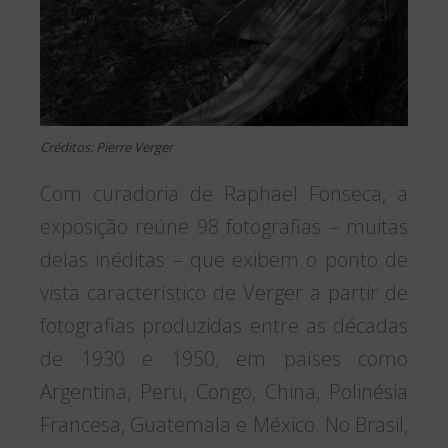
Créditos: Pierre Verger
Com curadoria de Raphael Fonseca, a
exposição reúne 98 fotografias – muitas
delas inéditas – que exibem o ponto de
vista característico de Verger a partir de
fotografias produzidas entre as décadas
de 1930 e 1950, em países como
Argentina, Peru, Congo, China, Polinésia
Francesa, Guatemala e México. No Brasil,