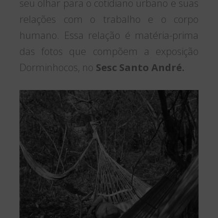
seu olhar para o cotidiano urbano e suas
relações com o trabalho e o corpo
humano. Essa relação é matéria-prima
das fotos que compõem a exposição
Dorminhocos, no
Sesc Santo André.