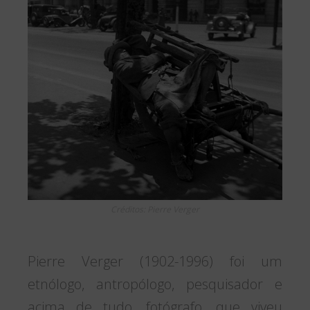
Créditos: Pierre Verger
Pierre Verger (1902-1996) foi um
etnólogo, antropólogo, pesquisador e
acima de tudo, fotógrafo, que viveu