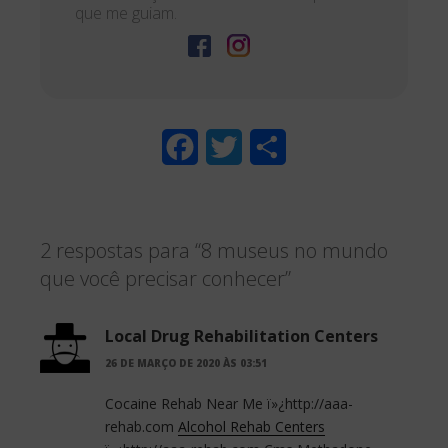
que me guiam.
F
T
S
a
w
h
c
i
a
2 respostas para “8 museus no mundo
e
t
r
que você precisar conhecer”
b
t
e
o
e
Local Drug Rehabilitation Centers
o
r
26 DE MARÇO DE 2020 ÀS 03:51
k
Cocaine Rehab Near Me ï»¿http://aaa-
rehab.com
Alcohol Rehab Centers