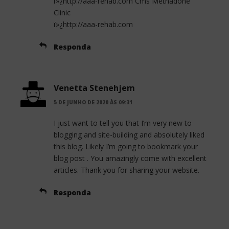
ï»¿http://aaa-rehab.com Cms Methadone
Clinic
ï»¿http://aaa-rehab.com
Responda
Venetta Stenehjem
5 DE JUNHO DE 2020 ÀS 09:31
I just want to tell you that I’m very new to
blogging and site-building and absolutely liked
this blog. Likely I’m going to bookmark your
blog post . You amazingly come with excellent
articles. Thank you for sharing your website.
Responda