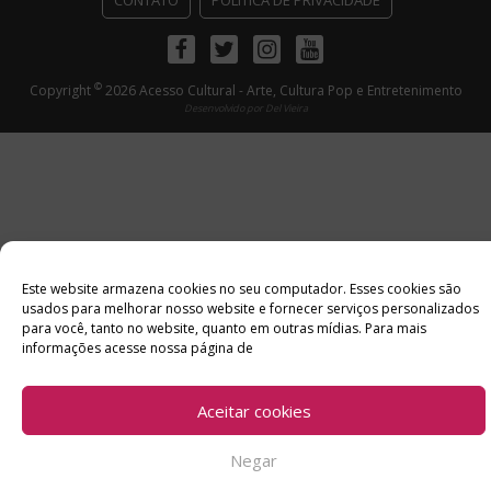
Facebook
Twitter
Instagram
Youtube
©
Copyright
2026 Acesso Cultural - Arte, Cultura Pop e Entretenimento
Desenvolvido por
Del Vieira
Este website armazena cookies no seu computador. Esses cookies são
usados ​​para melhorar nosso website e fornecer serviços personalizados
para você, tanto no website, quanto em outras mídias. Para mais
informações acesse nossa página de
Aceitar cookies
Negar