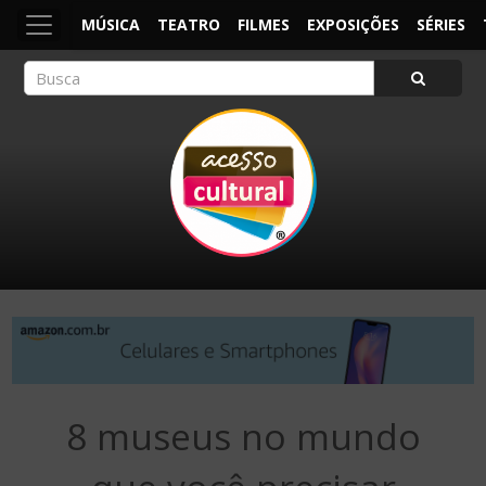
MÚSICA
TEATRO
FILMES
EXPOSIÇÕES
SÉRIES
ACESSO CULTURAL
Arte, Cultura Pop e Entretenimento
8 museus no mundo