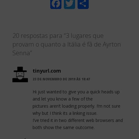
F
T
S
a
w
h
c
i
a
20 respostas para “3 lugares que
e
t
r
provam o quanto a Itália é fã de Ayrton
b
t
e
Senna”
o
e
o
r
tinyurl.com
23 DE NOVEMBRO DE 2019 ÀS 18:47
k
Hi just wanted to give you a quick heads up
and let you know a few of the
pictures aren’t loading properly. I’m not sure
why but I think its a linking issue.
I’ve tried it in two different web browsers and
both show the same outcome.