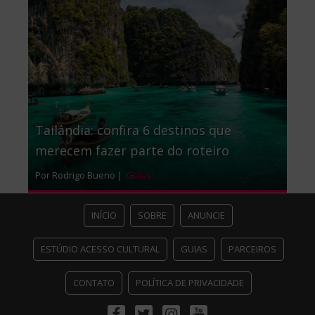
Tailândia: confira 6 destinos que
merecem fazer parte do roteiro
Por Rodrigo Bueno |
Guias
INÍCIO
SOBRE
ANUNCIE
ESTÚDIO ACESSO CULTURAL
GUIAS
PARCEIROS
CONTATO
POLÍTICA DE PRIVACIDADE
Facebook
Twitter
Instagram
Youtube