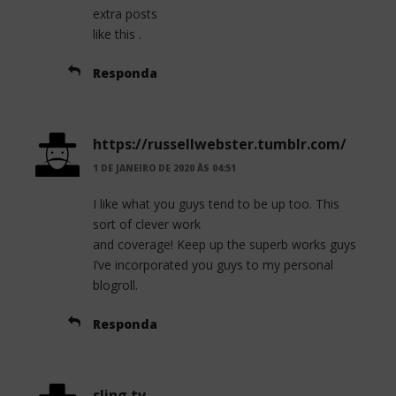
extra posts
like this .
Responda
https://russellwebster.tumblr.com/
1 DE JANEIRO DE 2020 ÀS 04:51
I like what you guys tend to be up too. This
sort of clever work
and coverage! Keep up the superb works guys
I’ve incorporated you guys to my personal
blogroll.
Responda
sling tv