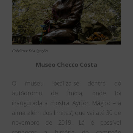
Créditos: Divulgação
Museo Checco Costa
O museu localiza-se dentro do
autódromo de Ímola, onde foi
inaugurada a mostra ‘Ayrton Mágico – a
alma além dos limites’, que vai até 30 de
novembro de 2019. Lá é possível
conhecer a história do campeão