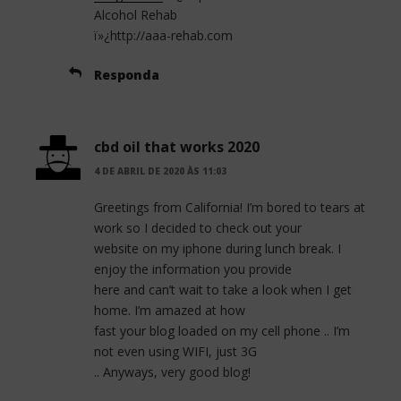
Alcohol Rehab
ï»¿http://aaa-rehab.com
Responda
cbd oil that works 2020
4 DE ABRIL DE 2020 ÀS 11:03
Greetings from California! I’m bored to tears at
work so I decided to check out your
website on my iphone during lunch break. I
enjoy the information you provide
here and can’t wait to take a look when I get
home. I’m amazed at how
fast your blog loaded on my cell phone .. I’m
not even using WIFI, just 3G
.. Anyways, very good blog!