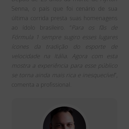
Senna, o país que foi cenário de sua
última corrida presta suas homenagens
ao ídolo brasileiro. “
Para os fãs de
Fórmula 1 sempre sugiro esses lugares
ícones da tradição do esporte de
velocidade na Itália. Agora com esta
mostra a experiência para esse público
se torna ainda mais rica e inesquecível
”,
comenta a profissional.