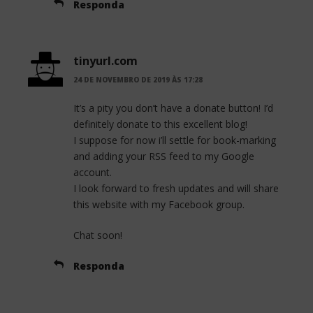
Responda
tinyurl.com
24 DE NOVEMBRO DE 2019 ÀS 17:28
It’s a pity you don’t have a donate button! I’d
definitely donate to this excellent blog!
I suppose for now i’ll settle for book-marking
and adding your RSS feed to my Google
account.
I look forward to fresh updates and will share
this website with my Facebook group.
Chat soon!
Responda