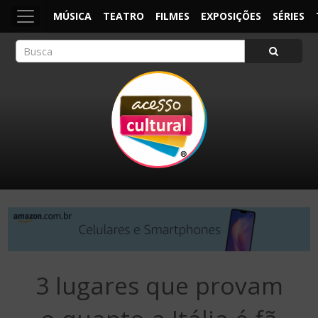
MÚSICA
TEATRO
FILMES
EXPOSIÇÕES
SÉRIES
ACESSO CULTURAL
Arte, Cultura Pop e Entretenimento
3 lugares que provam