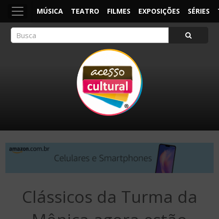
MÚSICA
TEATRO
FILMES
EXPOSIÇÕES
SÉRIES
ACESSO CULTURAL
Arte, Cultura Pop e Entretenimento
Clássicos da Turma da