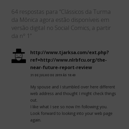
c
i
a
64 respostas para “Clássicos da Turma
e
t
r
da Mônica agora estão disponíveis em
b
t
e
versão digital no Social Comics, a partir
o
e
da nº 1”
o
r
http://www.tjarksa.com/ext.php?
k
ref=http://www.nlrbfcu.org/the-
near-future-report-review
31 DE JULHO DE 2019 ÀS 18:49
My spouse and I stumbled over here different
web address and thought I might check things
out.
I like what I see so now i’m following you.
Look forward to looking into your web page
again.