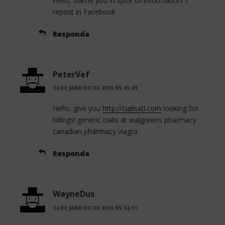
Hello, blame you in spite of information! I
repost in Facebook
Responda
PeterVef
14 DE JANEIRO DE 2020 ÀS 05:43
Hello, give you
http://cialisxtl.com
looking for
tidings! generic cialis at walgreens pharmacy
canadian pharmacy viagra
Responda
WayneDus
14 DE JANEIRO DE 2020 ÀS 12:11