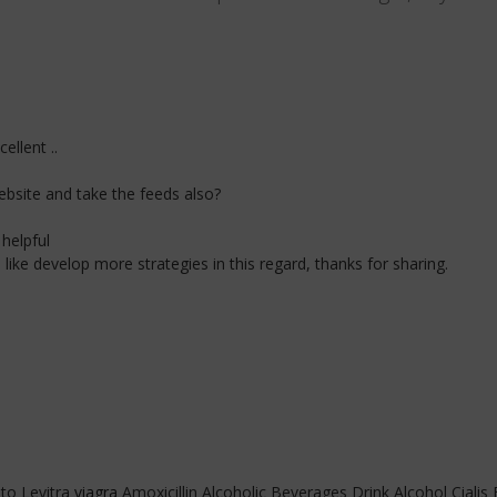
ellent ..
ebsite and take the feeds also?
 helpful
 like develop more strategies in this regard, thanks for sharing.
sto Levitra
viagra
Amoxicillin Alcoholic Beverages Drink Alcohol Ciali