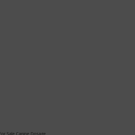
s For Sale Canine Dosage