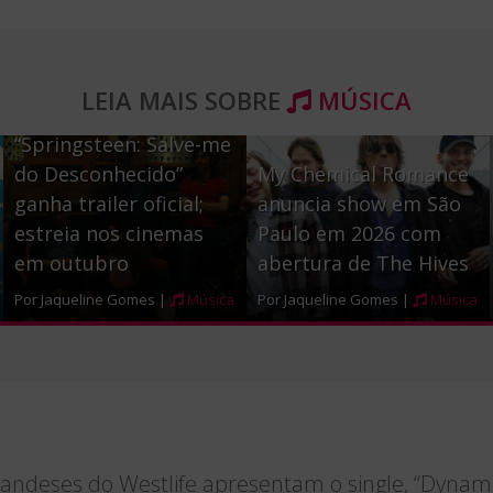
a
w
h
c
i
a
e
t
r
LEIA MAIS SOBRE
MÚSICA
b
t
e
“Springsteen: Salve-me
o
e
do Desconhecido”
My Chemical Romance
o
r
ganha trailer oficial;
anuncia show em São
estreia nos cinemas
Paulo em 2026 com
k
em outubro
abertura de The Hives
Por Jaqueline Gomes |
Música
Por Jaqueline Gomes |
Música
landeses do Westlife apresentam o single, “Dynami