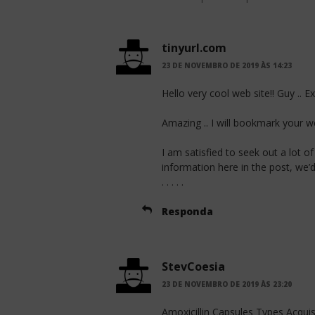
tinyurl.com
23 DE NOVEMBRO DE 2019 ÀS 14:23
Hello very cool web site!! Guy .. Exc
Amazing .. I will bookmark your w
I am satisfied to seek out a lot of
information here in the post, we’d
. . . . .
Responda
StevCoesia
23 DE NOVEMBRO DE 2019 ÀS 23:20
Amoxicillin Capsules Types Acqui