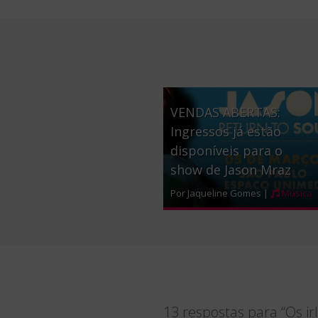
VENDAS ABERTAS:
Ingressos já estão
disponíveis para o
show de Jason Mraz
Por Jaqueline Gomes |
Música
13 respostas para “Os ir