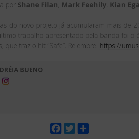
da por
Shane Filan
,
Mark Feehily
,
Kian Eg
ixas do novo projeto já acumularam mais de 2
timo trabalho apresentado pela banda foi o á
 que traz o hit “Safe”. Relembre:
https://umusi
DRÉIA BUENO
F
T
S