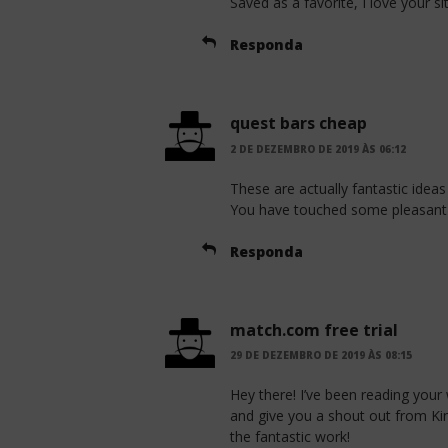
Saved as a favorite, I love your sit
Responda
quest bars cheap
2 DE DEZEMBRO DE 2019 ÀS 06:12
These are actually fantastic ideas
You have touched some pleasant t
Responda
match.com free trial
29 DE DEZEMBRO DE 2019 ÀS 08:15
Hey there! I’ve been reading your
and give you a shout out from K
the fantastic work!