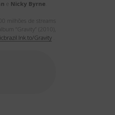
an
e
Nicky Byrne
.
00 milhões de streams
lbum “Gravity” (2010),
cbrazil.lnk.to/Gravity
.