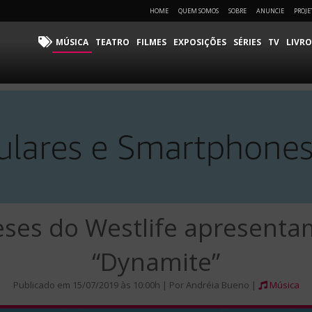
HOME
QUEM SOMOS
SOBRE
ANUNCIE
PROJE
MÚSICA
TEATRO
FILMES
EXPOSIÇÕES
SÉRIES
TV
LIVRO
eses do Westlife apresentam
“Dynamite”
Publicado em 15/07/2019 às 10:00h | Por Andréia Bueno |
Música