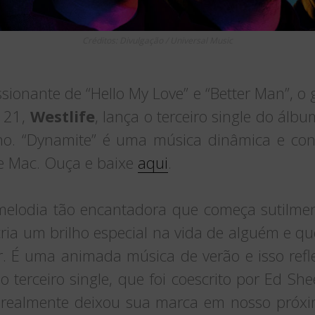
Créditos: Divulgação / Universal Music
sionante de “Hello My Love” e “Better Man”, o
o 21,
Westlife
, lança o terceiro single do álb
no. “Dynamite” é uma música dinâmica e con
e Mac. Ouça e baixe
aqui
.
melodia tão encantadora que começa sutilment
ia um brilho especial na vida de alguém e que
. É uma animada música de verão e isso refle
o terceiro single, que foi coescrito por Ed She
d realmente deixou sua marca em nosso próxim