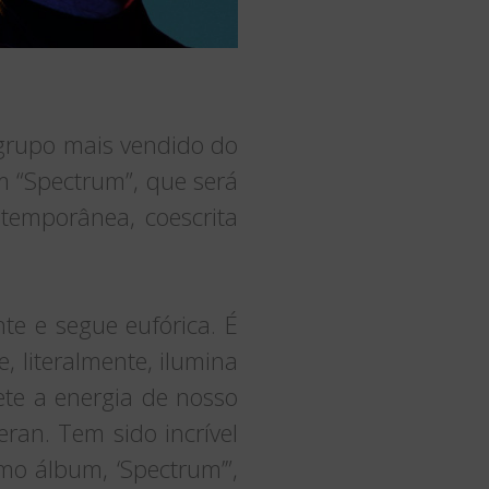
 grupo mais vendido do
um “Spectrum”, que será
temporânea, coescrita
e e segue eufórica. É
, literalmente, ilumina
te a energia de nosso
eran. Tem sido incrível
o álbum, ‘Spectrum’”,