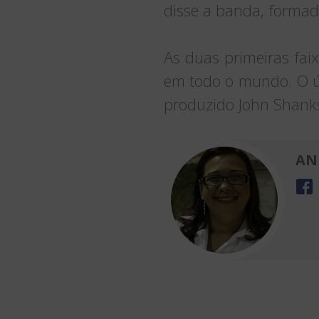
disse a banda, forma
As duas primeiras fa
em todo o mundo. O úl
produzido John Shanks,
AN