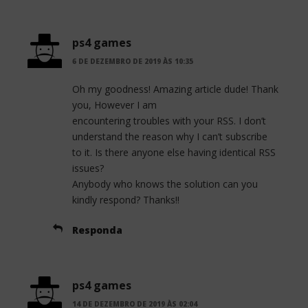
ps4 games
6 DE DEZEMBRO DE 2019 ÀS 10:35
Oh my goodness! Amazing article dude! Thank
you, However I am
encountering troubles with your RSS. I don’t
understand the reason why I can’t subscribe
to it. Is there anyone else having identical RSS
issues?
Anybody who knows the solution can you
kindly respond? Thanks!!
Responda
ps4 games
14 DE DEZEMBRO DE 2019 ÀS 02:04