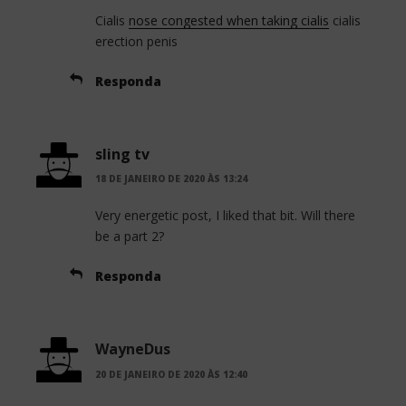
Cialis
nose congested when taking cialis
cialis
erection penis
Responda
sling tv
18 DE JANEIRO DE 2020 ÀS 13:24
Very energetic post, I liked that bit. Will there
be a part 2?
Responda
WayneDus
20 DE JANEIRO DE 2020 ÀS 12:40