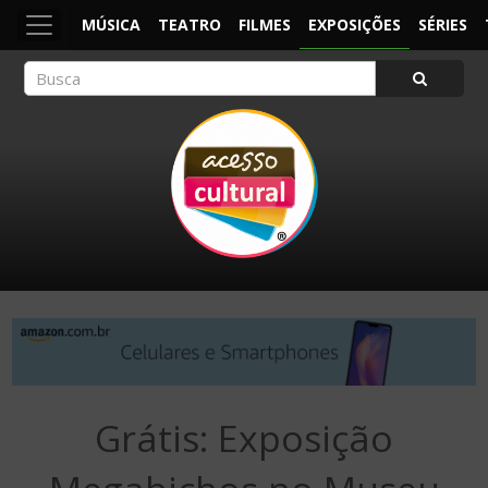
MÚSICA
TEATRO
FILMES
EXPOSIÇÕES
SÉRIES
ACESSO CULTURAL
Arte, Cultura Pop e Entretenimento
Grátis: Exposição