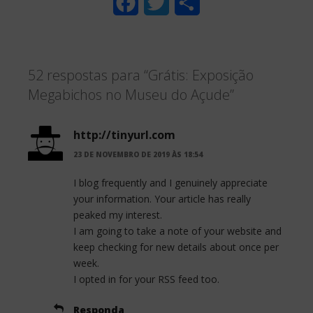
F
T
S
a
w
h
c
i
a
52 respostas para “Grátis: Exposição
e
t
r
Megabichos no Museu do Açude”
b
t
e
o
e
http://tinyurl.com
o
r
23 DE NOVEMBRO DE 2019 ÀS 18:54
k
I blog frequently and I genuinely appreciate
your information. Your article has really
peaked my interest.
I am going to take a note of your website and
keep checking for new details about once per
week.
I opted in for your RSS feed too.
Responda