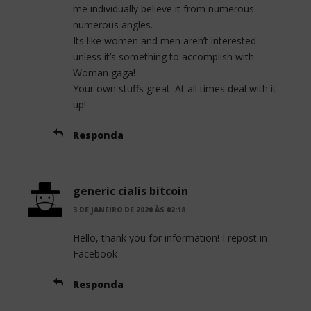
me individually believe it from numerous
numerous angles.
Its like women and men aren’t interested
unless it’s something to accomplish with
Woman gaga!
Your own stuffs great. At all times deal with it
up!
Responda
generic cialis bitcoin
3 DE JANEIRO DE 2020 ÀS 02:18
Hello, thank you for information! I repost in
Facebook
Responda