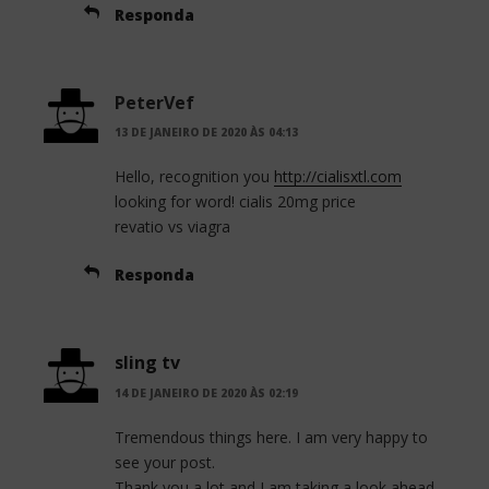
Responda
PeterVef
13 DE JANEIRO DE 2020 ÀS 04:13
Hello, recognition you
http://cialisxtl.com
looking for word! cialis 20mg price
revatio vs viagra
Responda
sling tv
14 DE JANEIRO DE 2020 ÀS 02:19
Tremendous things here. I am very happy to
see your post.
Thank you a lot and I am taking a look ahead