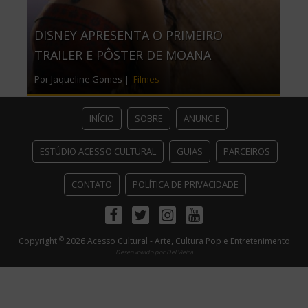
DISNEY APRESENTA O PRIMEIRO
TRAILER E PÔSTER DE MOANA
Por Jaqueline Gomes |
Filmes
INÍCIO
SOBRE
ANUNCIE
ESTÚDIO ACESSO CULTURAL
GUIAS
PARCEIROS
CONTATO
POLÍTICA DE PRIVACIDADE
Facebook
Twitter
Instagram
Youtube
©
Copyright
2026 Acesso Cultural - Arte, Cultura Pop e Entretenimento
Desenvolvido por
Del Vieira