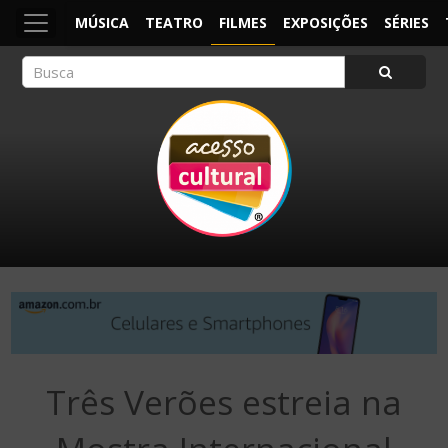
MÚSICA
TEATRO
FILMES
EXPOSIÇÕES
SÉRIES
ACESSO CULTURAL
Arte, Cultura Pop e Entretenimento
Três Verões estreia na