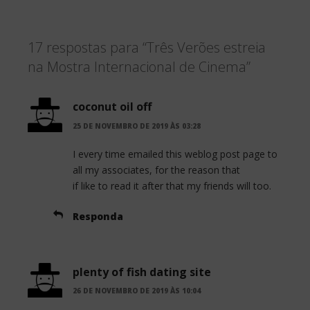
a
w
h
c
i
a
17 respostas para “Três Verões estreia
e
t
r
na Mostra Internacional de Cinema”
b
t
e
o
e
coconut oil off
o
r
25 DE NOVEMBRO DE 2019 ÀS 03:28
k
I every time emailed this weblog post page to
all my associates, for the reason that
if like to read it after that my friends will too.
Responda
plenty of fish dating site
26 DE NOVEMBRO DE 2019 ÀS 10:04