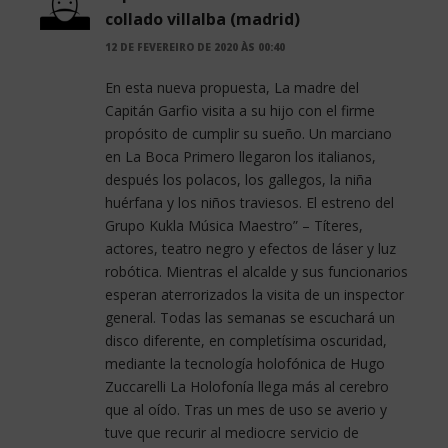
collado villalba (madrid)
12 DE FEVEREIRO DE 2020 ÀS 00:40
En esta nueva propuesta, La madre del
Capitán Garfio visita a su hijo con el firme
propósito de cumplir su sueño. Un marciano
en La Boca Primero llegaron los italianos,
después los polacos, los gallegos, la niña
huérfana y los niños traviesos. El estreno del
Grupo Kukla Música Maestro” – Títeres,
actores, teatro negro y efectos de láser y luz
robótica. Mientras el alcalde y sus funcionarios
esperan aterrorizados la visita de un inspector
general. Todas las semanas se escuchará un
disco diferente, en completísima oscuridad,
mediante la tecnología holofónica de Hugo
Zuccarelli La Holofonía llega más al cerebro
que al oído. Tras un mes de uso se averio y
tuve que recurir al mediocre servicio de