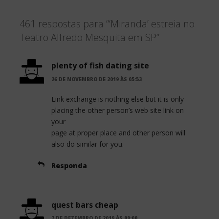
c
i
a
461 respostas para “‘Miranda’ estreia no
e
t
r
Teatro Alfredo Mesquita em SP”
b
t
e
o
e
plenty of fish dating site
o
r
26 DE NOVEMBRO DE 2019 ÀS 05:53
k
Link exchange is nothing else but it is only
placing the other person’s web site link on
your
page at proper place and other person will
also do similar for you.
Responda
quest bars cheap
7 DE DEZEMBRO DE 2019 ÀS 09:00