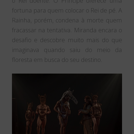
o Rei doente. O Príncipe oferece uma
fortuna para quem colocar o Rei de pé. A
Rainha, porém, condena à morte quem
fracassar na tentativa. Miranda encara o
desafio e descobre muito mais do que
imaginava quando saiu do meio da
floresta em busca do seu destino.