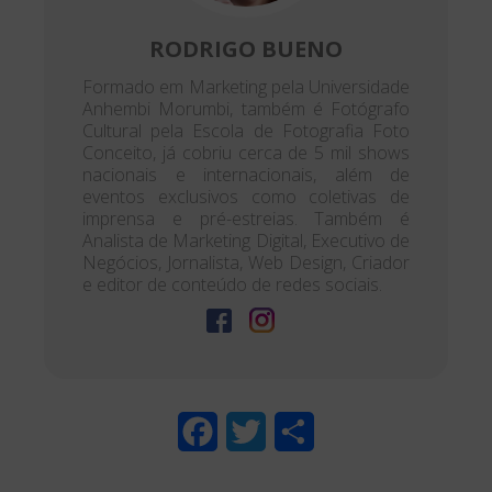
RODRIGO BUENO
Formado em Marketing pela Universidade
Anhembi Morumbi, também é Fotógrafo
Cultural pela Escola de Fotografia Foto
Conceito, já cobriu cerca de 5 mil shows
nacionais e internacionais, além de
eventos exclusivos como coletivas de
imprensa e pré-estreias. Também é
Analista de Marketing Digital, Executivo de
Negócios, Jornalista, Web Design, Criador
e editor de conteúdo de redes sociais.
F
T
S
a
w
h