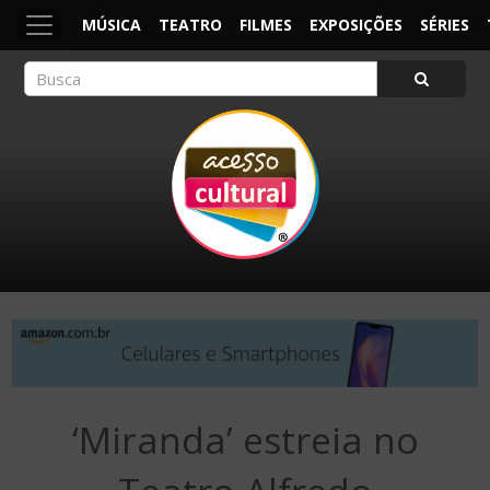
MÚSICA
TEATRO
FILMES
EXPOSIÇÕES
SÉRIES
ACESSO CULTURAL
Arte, Cultura Pop e Entretenimento
‘Miranda’ estreia no