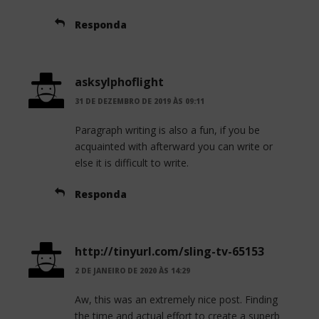
Responda
asksylphoflight
31 DE DEZEMBRO DE 2019 ÀS 09:11
Paragraph writing is also a fun, if you be
acquainted with afterward you can write or
else it is difficult to write.
Responda
http://tinyurl.com/sling-tv-65153
2 DE JANEIRO DE 2020 ÀS 14:29
Aw, this was an extremely nice post. Finding
the time and actual effort to create a superb