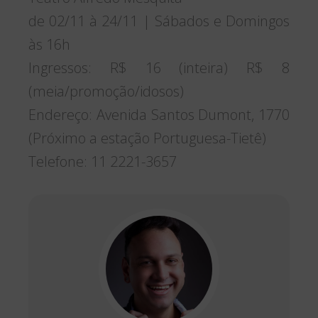
de 02/11 à 24/11 | Sábados e Domingos
às 16h
Ingressos: R$ 16 (inteira) R$ 8
(meia/promoção/idosos)
Endereço: Avenida Santos Dumont, 1770
(Próximo a estação Portuguesa-Tietê)
Telefone: 11 2221-3657