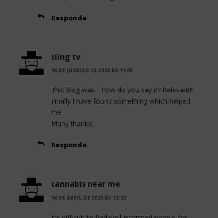
Responda
sling tv
14 DE JANEIRO DE 2020 ÀS 11:06
This blog was… how do you say it? Relevant!!
Finally I have found something which helped
me.
Many thanks!
Responda
cannabis near me
14 DE ABRIL DE 2020 ÀS 13:32
It’s difficult to find well-informed people for