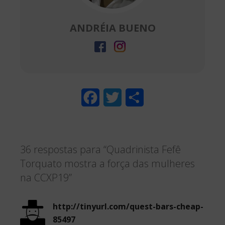
ANDRÉIA BUENO
F
T
S
a
w
h
c
i
a
36 respostas para “Quadrinista Fefê
e
t
r
Torquato mostra a força das mulheres
b
t
e
na CCXP19”
o
e
o
r
http://tinyurl.com/quest-bars-cheap-
85497
k