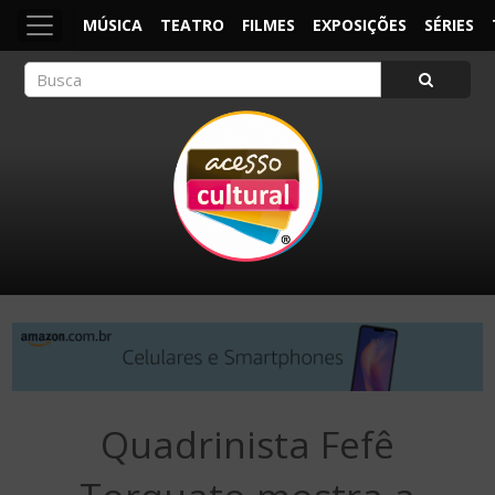
MÚSICA
TEATRO
FILMES
EXPOSIÇÕES
SÉRIES
ACESSO CULTURAL
Arte, Cultura Pop e Entretenimento
Quadrinista Fefê