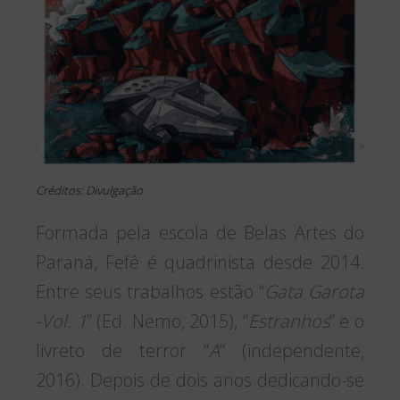
Créditos: Divulgação
Formada pela escola de Belas Artes do
Paraná, Fefê é quadrinista desde 2014.
Entre seus trabalhos estão “
Gata Garota
-Vol. 1
” (Ed. Nemo, 2015), “
Estranhos
” e o
livreto de terror “
A
” (independente,
2016). Depois de dois anos dedicando-se