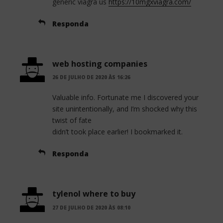
generic viagra us
https://10mgxviagra.com/
Responda
web hosting companies
26 DE JULHO DE 2020 ÀS 16:26
Valuable info. Fortunate me I discovered your
site unintentionally, and I’m shocked why this
twist of fate
didn’t took place earlier! I bookmarked it.
Responda
tylenol where to buy
27 DE JULHO DE 2020 ÀS 08:10