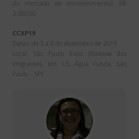
do mercado de entretenimento): R$
2.000,00
CCXP19
Datas: de 5 a 8 de dezembro de 2019
Local: São Paulo Expo (Rodovia dos
Imigrantes, km 1,5, Água Funda, São
Paulo – SP)