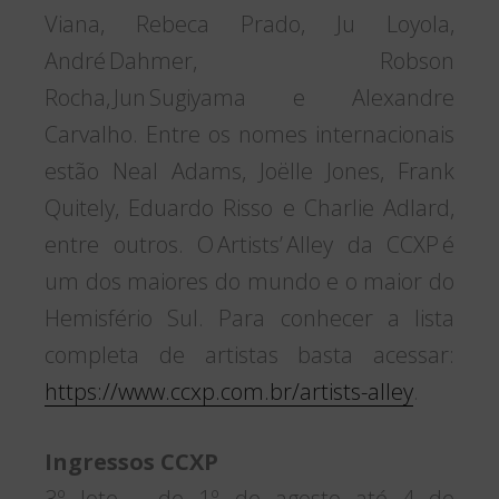
Viana, Rebeca Prado, Ju Loyola,
André Dahmer, Robson
Rocha, Jun Sugiyama e Alexandre
Carvalho. Entre os nomes internacionais
estão Neal Adams, Joëlle Jones, Frank
Quitely, Eduardo Risso e Charlie Adlard,
entre outros. O Artists’ Alley da CCXP é
um dos maiores do mundo e o maior do
Hemisfério Sul. Para conhecer a lista
completa de artistas basta acessar:
https://www.ccxp.com.br/artists-alley
.
Ingressos CCXP
3º lote – de 1º de agosto até 4 de