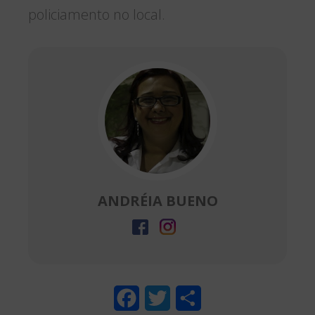
policiamento no local.
ANDRÉIA BUENO
F
T
S