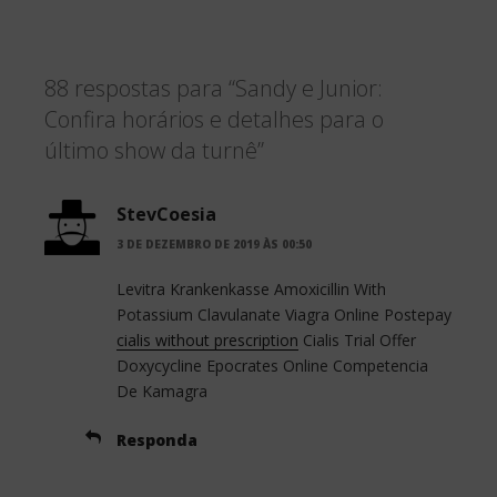
a
w
h
c
i
a
88 respostas para “Sandy e Junior:
e
t
r
Confira horários e detalhes para o
b
t
e
último show da turnê”
o
e
o
r
StevCoesia
3 DE DEZEMBRO DE 2019 ÀS 00:50
k
Levitra Krankenkasse Amoxicillin With
Potassium Clavulanate Viagra Online Postepay
cialis without prescription
Cialis Trial Offer
Doxycycline Epocrates Online Competencia
De Kamagra
Responda