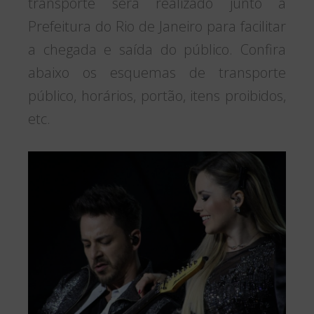
transporte será realizado junto à
Prefeitura do Rio de Janeiro para facilitar
a chegada e saída do público. Confira
abaixo os esquemas de transporte
público, horários, portão, itens proibidos,
etc.