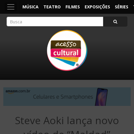
MÚSICA
TEATRO
FILMES
EXPOSIÇÕES
SÉRIES
ACESSO CULTURAL
Arte, Cultura Pop e Entretenimento
Steve Aoki lança novo