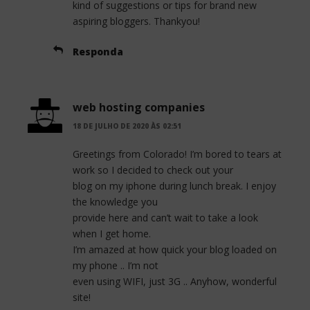
kind of suggestions or tips for brand new
aspiring bloggers. Thankyou!
Responda
web hosting companies
18 DE JULHO DE 2020 ÀS 02:51
Greetings from Colorado! I’m bored to tears at
work so I decided to check out your
blog on my iphone during lunch break. I enjoy
the knowledge you
provide here and can’t wait to take a look
when I get home.
I’m amazed at how quick your blog loaded on
my phone .. I’m not
even using WIFI, just 3G .. Anyhow, wonderful
site!