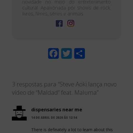
novidade no meio do entretenimento
cultural. Apaixonada por shows de rock,
livros, filmes, séries e animais.
F
T
S
a
w
h
c
i
a
3 respostas para “Steve Aoki lança novo
e
t
r
vídeo de “Maldad” feat. Maluma”
b
t
e
o
e
dispensaries near me
o
r
14 DE ABRIL DE 2020 ÀS 12:14
k
There is definately a lot to learn about this