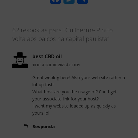
a
w
h
c
i
a
62 respostas para “Guilherme Pintto
e
t
r
volta aos palcos na capital paulista”
b
t
e
o
e
best CBD oil
o
r
10 DE ABRIL DE 2020 ÀS 04:31
k
Great weblog here! Also your web site rather a
lot up fast!
What host are you the usage of? Can I get
your associate link for your host?
I want my website loaded up as quickly as
yours lol
Responda