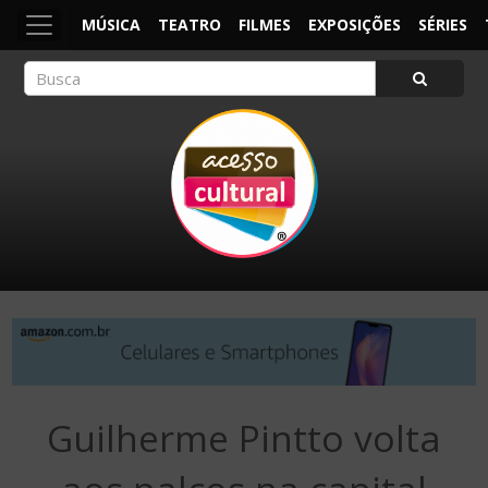
MÚSICA
TEATRO
FILMES
EXPOSIÇÕES
SÉRIES
ACESSO CULTURAL
Arte, Cultura Pop e Entretenimento
Guilherme Pintto volta