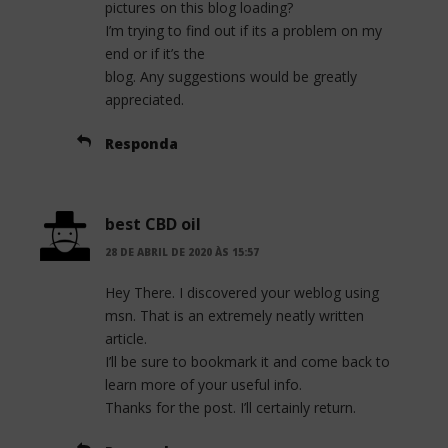
pictures on this blog loading?
I’m trying to find out if its a problem on my
end or if it’s the
blog. Any suggestions would be greatly
appreciated.
Responda
best CBD oil
28 DE ABRIL DE 2020 ÀS 15:57
Hey There. I discovered your weblog using
msn. That is an extremely neatly written
article.
I’ll be sure to bookmark it and come back to
learn more of your useful info.
Thanks for the post. I’ll certainly return.