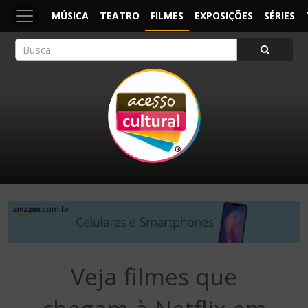
MÚSICA
TEATRO
FILMES
EXPOSIÇÕES
SÉRIES
ACESSO CULTURAL
Arte, Cultura Pop e Entretenimento
Veja filmes que