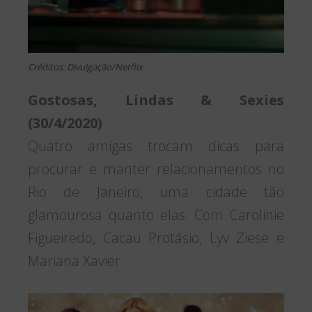
Créditos: Divulgação/Netflix
Gostosas, Lindas & Sexies
(30/4/2020)
Quatro amigas trocam dicas para
procurar e manter relacionamentos no
Rio de Janeiro, uma cidade tão
glamourosa quanto elas. Com Carolinie
Figueiredo, Cacau Protásio, Lyv Ziese e
Mariana Xavier.