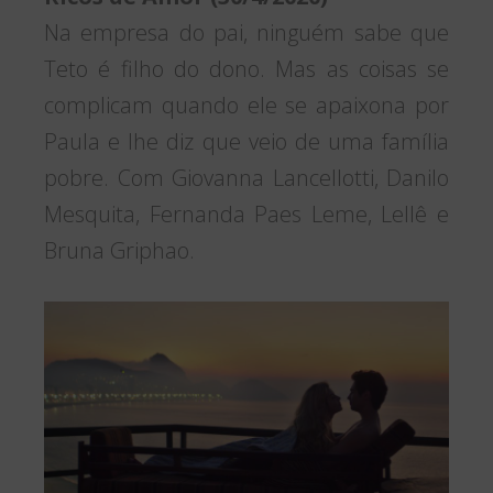
Na empresa do pai, ninguém sabe que
Teto é filho do dono. Mas as coisas se
complicam quando ele se apaixona por
Paula e lhe diz que veio de uma família
pobre. Com Giovanna Lancellotti, Danilo
Mesquita, Fernanda Paes Leme, Lellê e
Bruna Griphao.