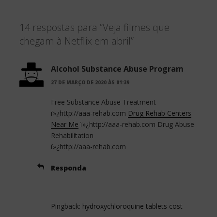
c
i
a
14 respostas para “Veja filmes que
e
t
r
chegam à Netflix em abril”
b
t
e
o
e
Alcohol Substance Abuse Program
o
r
27 DE MARÇO DE 2020 ÀS 01:39
k
Free Substance Abuse Treatment
ï»¿http://aaa-rehab.com
Drug Rehab Centers
Near Me
ï»¿http://aaa-rehab.com Drug Abuse
Rehabilitation
ï»¿http://aaa-rehab.com
Responda
Pingback:
hydroxychloroquine tablets cost