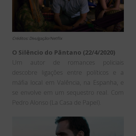
Créditos: Divulgação/Netflix
O Silêncio do Pântano (22/4/2020)
Um autor de romances policiais
descobre ligações entre políticos e a
máfia local em Valência, na Espanha, e
se envolve em um sequestro real. Com
Pedro Alonso (La Casa de Papel).