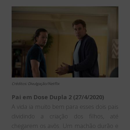
Créditos: Divulgação/Netflix
Pai em Dose Dupla 2 (27/4/2020)
A vida ia muito bem para esses dois pais
dividindo a criação dos filhos, até
chegarem os avôs. Um machão durão e