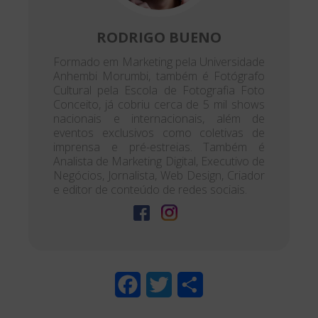
RODRIGO BUENO
Formado em Marketing pela Universidade
Anhembi Morumbi, também é Fotógrafo
Cultural pela Escola de Fotografia Foto
Conceito, já cobriu cerca de 5 mil shows
nacionais e internacionais, além de
eventos exclusivos como coletivas de
imprensa e pré-estreias. Também é
Analista de Marketing Digital, Executivo de
Negócios, Jornalista, Web Design, Criador
e editor de conteúdo de redes sociais.
F
T
S
a
w
h