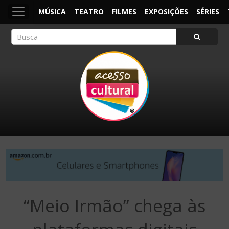
MÚSICA
TEATRO
FILMES
EXPOSIÇÕES
SÉRIES
ACESSO CULTURAL
Arte, Cultura Pop e Entretenimento
“Meio Irmão” chega às