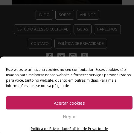
INÍCIO
SOBRE
ANUNCIE
ESTÚDIO ACESSO CULTURAL
GUIAS
PARCEIROS
CONTATO
POLÍTICA DE PRIVACIDADE
Facebook
Twitter
Instagram
Youtube
©
Copyright
2026 Acesso Cultural - Arte, Cultura Pop e Entretenimento
Este website armazena cookies no seu computador. Esses cookies são
Desenvolvido por
Del Vieira
usados ​​para melhorar nosso website e fornecer serviços personalizados
para você, tanto no website, quanto em outras mídias. Para mais
informações acesse nossa página de
Aceitar cookies
Negar
Política de Privacidade
Política de Privacidade