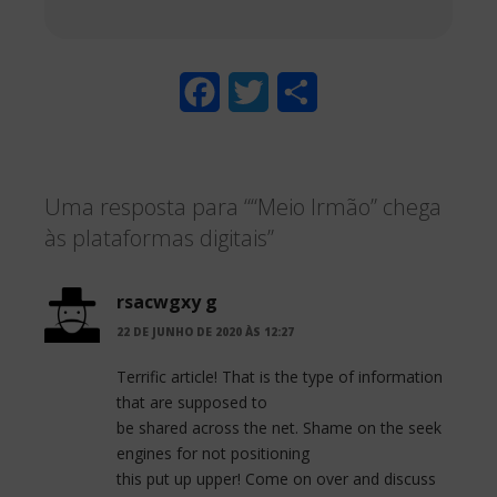
F
T
S
a
w
h
c
i
a
Uma resposta para ““Meio Irmão” chega
e
t
r
às plataformas digitais”
b
t
e
o
e
rsacwgxy g
o
r
22 DE JUNHO DE 2020 ÀS 12:27
k
Terrific article! That is the type of information
that are supposed to
be shared across the net. Shame on the seek
engines for not positioning
this put up upper! Come on over and discuss