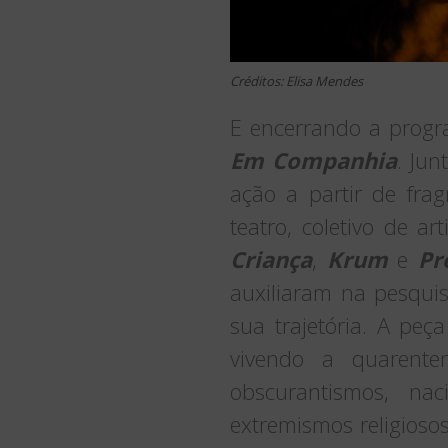
Créditos: Elisa Mendes
E encerrando a progr
Em Companhia
. Ju
ação a partir de fra
teatro, coletivo de a
Criança
,
Krum
e
Pr
auxiliaram na pesqui
sua trajetória. A peç
vivendo a quarente
obscurantismos, nac
extremismos religios