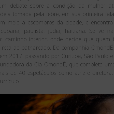
 um debate sobre a condição da mulher atu
deia tomada pela febre, em sua primeira fal
em meio a escombros da cidade, e encontra 
a, cubana, paulista, judia, haitiana. Se vê
um caminho interior, onde decide que quem 
ireta ao patriarcado. Da companhia OmondÉ 
 em 2017, passando por Curitiba, São Paulo e 
fundadora da Cia OmondÉ, que completa uma
is de 40 espetáculos como atriz e diretora,
urrículo.