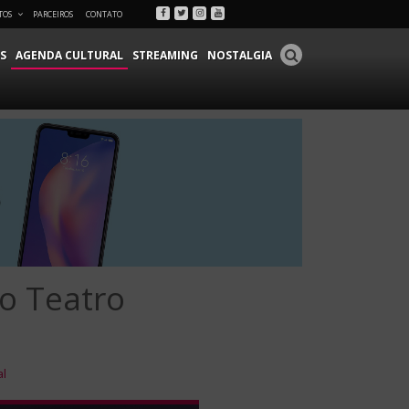
Facebook
Twitter
Instagram
Youtube
TOS
PARCEIROS
CONTATO
S
AGENDA CULTURAL
STREAMING
NOSTALGIA
o Teatro
al