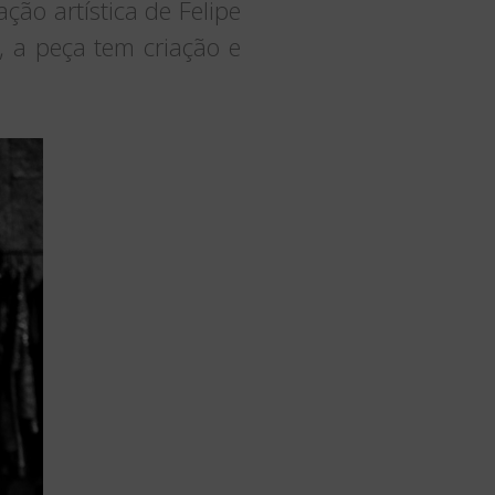
ção artística de Felipe
, a peça tem criação e