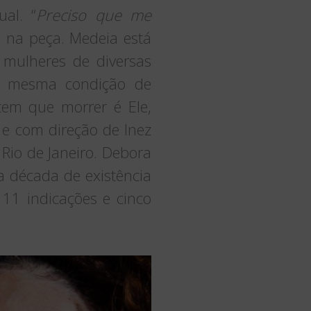
al. “
Preciso que me
a na peça. Medeia está
mulheres de diversas
 na mesma condição de
tem que morrer é Ele,
e com direção de Inez
Rio de Janeiro. Debora
 década de existência
 11 indicações e cinco