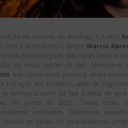
amação da semana, no domingo, 5 a atriz
R
nto com o dramaturgo e diretor
Marcio Abre
gmentos dramatúrgicos das obras junto à co
rtistas de várias regiões do país. Mesclam-s
eto
, que construíram juntos, e ainda trecho
sa e criação dos trabalhos, além de fragment
a se articula a partir da fala pública de u
na, em junho de 2020. Temas como iso
ionalismos crescentes, belicismos exacerb
os estarão em pauta, em uma sequência verti