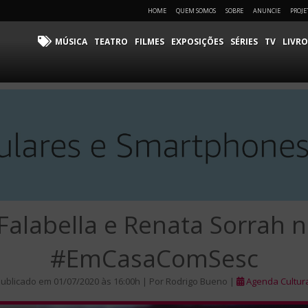
HOME
QUEM SOMOS
SOBRE
ANUNCIE
PROJE
MÚSICA
TEATRO
FILMES
EXPOSIÇÕES
SÉRIES
TV
LIVRO
Falabella e Renata Sorrah n
#EmCasaComSesc
ublicado em 01/07/2020 às 16:00h | Por Rodrigo Bueno |
Agenda Cultur