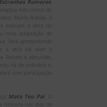
Estranhos Rumores
,
adaptou três contos do
stico: Murilo Rubião. A
que marcam a obra do
eu nova adaptação de
iva. Será apresentando
 a atriz irá viver o
. Risíveis e absurdas,
to há de ordinário e,
tará com participação
peça
Mata Teu Pai
. O
 feiticeira nos dias de