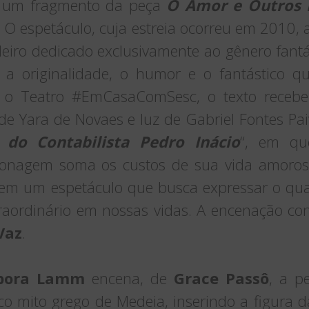
a um fragmento da peça
O Amor e Outros 
 O espetáculo, cuja estreia ocorreu em 2010, 
sileiro dedicado exclusivamente ao gênero fantá
o a originalidade, o humor e o fantástico 
ara o Teatro #EmCasaComSesc, o texto receb
 de Yara de Novaes e luz de Gabriel Fontes Pa
do Contabilista Pedro Inácio
“, em que
rsonagem soma os custos de sua vida amorosa
õem um espetáculo que busca expressar o quan
aordinário em nossas vidas. A encenação con
Vaz
.
bora Lamm
encena, de
Grace Passô
, a 
ico mito grego de Medeia, inserindo a figura da