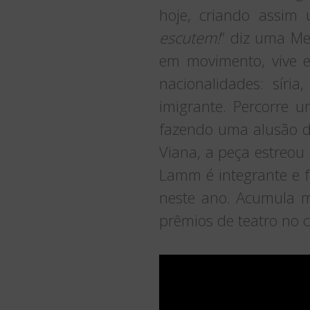
hoje, criando assim
escutem!
” diz uma Me
em movimento, vive 
nacionalidades: síri
imigrante. Percorre 
fazendo uma alusão d
Viana, a peça estreou
Lamm é integrante e 
neste ano. Acumula ma
prêmios de teatro no c