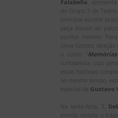
Falabella
, apresent
do Grupo 3 de Teatro.
principal escritor bra
peça trouxe ao palc
escritor mineiro. P
Silvia Gomez, direção
o conto “
Memórias 
contabilista, cujo pe
essas histórias comp
ao mesmo tempo, extr
especial de
Gustavo 
Na sexta-feira, 3,
De
enredo revisita o trág