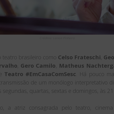
Créditos: Lenise Pinheiro
teatro brasileiro como
Celso Frateschi
,
Geo
rvalho
,
Gero Camilo
,
Matheus Nachterg
ie
Teatro #EmCasaComSesc
. Há pouco ma
ransmissão de um monólogo interpretativo dif
às segundas, quartas, sextas e domingos, às 2
o, a atriz consagrada pelo teatro, cinema