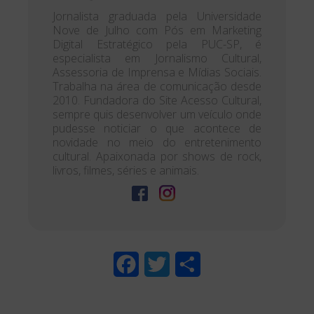
Jornalista graduada pela Universidade
Nove de Julho com Pós em Marketing
Digital Estratégico pela PUC-SP, é
especialista em Jornalismo Cultural,
Assessoria de Imprensa e Mídias Sociais.
Trabalha na área de comunicação desde
2010. Fundadora do Site Acesso Cultural,
sempre quis desenvolver um veículo onde
pudesse noticiar o que acontece de
novidade no meio do entretenimento
cultural. Apaixonada por shows de rock,
livros, filmes, séries e animais.
F
T
S
a
w
h