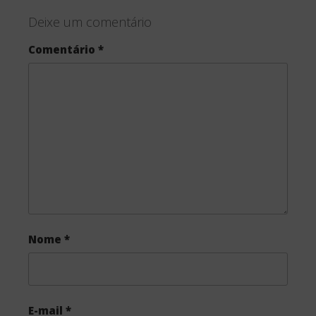
c
i
a
Deixe um comentário
e
t
r
Comentário
*
b
t
e
o
e
o
r
k
Nome
*
E-mail
*