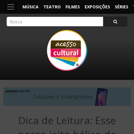
MÚSICA
TEATRO
FILMES
EXPOSIÇÕES
SÉRIES
ACESSO CULTURAL
Arte, Cultura Pop e Entretenimento
Dica de Leitura: Esse