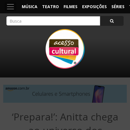
MÚSICA
TEATRO
FILMES
EXPOSIÇÕES
SÉRIES
ACESSO CULTURAL
Arte, Cultura Pop e Entretenimento
‘Prepara!’: Anitta chega