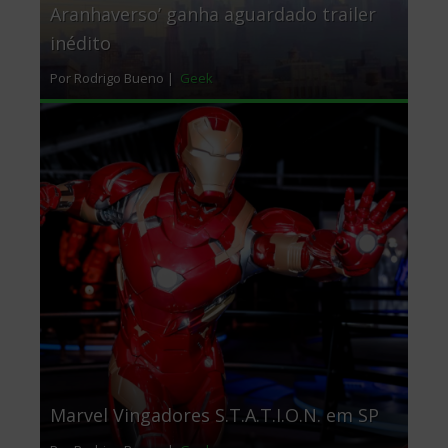
Aranhaverso’ ganha aguardado trailer
inédito
Por Rodrigo Bueno |
Geek
Marvel Vingadores S.T.A.T.I.O.N. em SP