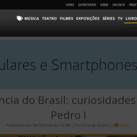
HOME
QUEM SOMOS
SOBRE
ANUNCIE
PROJE
MÚSICA
TEATRO
FILMES
EXPOSIÇÕES
SÉRIES
TV
LIVRO
cia do Brasil: curiosidade
Pedro I
Publicado em 06/09/2020 às 14:00h | Por Rodrigo Bueno |
Livros