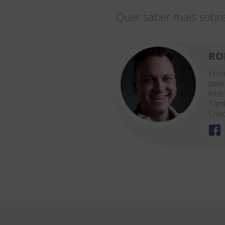
Quer saber mais sobre
RO
Form
pela
inte
Tamb
Cria