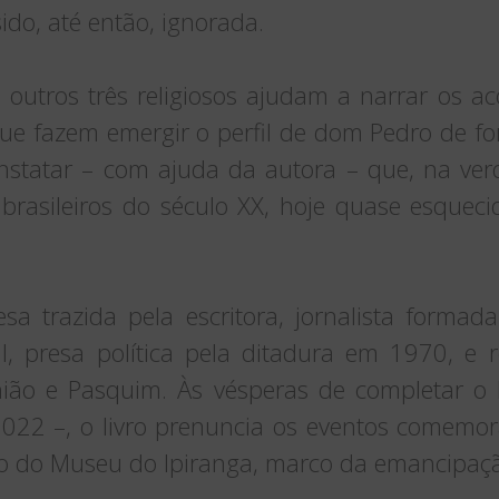
 sido, até então, ignorada.
outros três religiosos ajudam a narrar os a
 que fazem emergir o perfil de dom Pedro de fo
onstatar – com ajuda da autora – que, na verd
 brasileiros do século XX, hoje quase esqueci
sa trazida pela escritora, jornalista forma
l, presa política pela ditadura em 1970, e 
nião e Pasquim. Às vésperas de completar o 
022 –, o livro prenuncia os eventos comemor
 do Museu do Ipiranga, marco da emancipação