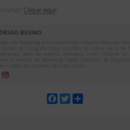
 Livros?
Clique aqui
!
DRIGO BUENO
ado em Marketing pela Universidade Anhembi Morumbi, tamb
 Escola de Fotografia Foto Conceito, já cobriu cerca de 
rnacionais, além de eventos exclusivos como coletivas de 
ém é Analista de Marketing Digital, Executivo de Negócios,
dor e editor de conteúdo de redes sociais.
F
T
S
a
w
h
c
i
a
e
t
r