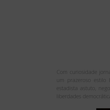
Com curiosidade jorn
um prazeroso estilo l
estadista astuto, neg
liberdades democrática