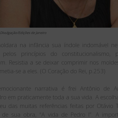
 Divulgação/Edições de Janeiro
ldara na infância sua índole indomável ne
 pelos princípios do constitucionalismo, 
m. Resistia a se deixar comprimir nos moldes
tia-se a eles. (O Coração do Rei, p.253)
mocionante narrativa é frei Antônio de Arr
 em praticamente toda a sua vida. A escolh
ceu das muitas referências feitas por Otávio
s de sua obra, “A vida de Pedro I”. A import