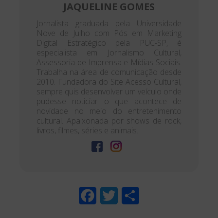
JAQUELINE GOMES
Jornalista graduada pela Universidade
Nove de Julho com Pós em Marketing
Digital Estratégico pela PUC-SP, é
especialista em Jornalismo Cultural,
Assessoria de Imprensa e Mídias Sociais.
Trabalha na área de comunicação desde
2010. Fundadora do Site Acesso Cultural,
sempre quis desenvolver um veículo onde
pudesse noticiar o que acontece de
novidade no meio do entretenimento
cultural. Apaixonada por shows de rock,
livros, filmes, séries e animais.
F
T
S
a
w
h