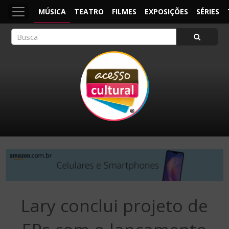
MÚSICA
TEATRO
FILMES
EXPOSIÇÕES
SÉRIES
ACESSO CULTURAL
Arte, Cultura Pop e Entretenimento
Lary conclui projeto de