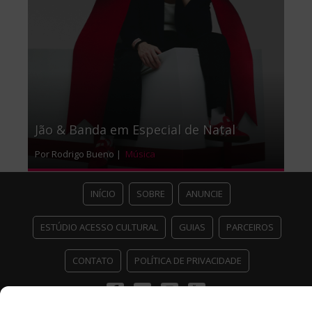
Jão & Banda em Especial de Natal
Por Rodrigo Bueno |
Música
INÍCIO
SOBRE
ANUNCIE
ESTÚDIO ACESSO CULTURAL
GUIAS
PARCEIROS
CONTATO
POLÍTICA DE PRIVACIDADE
Facebook
Twitter
Instagram
Youtube