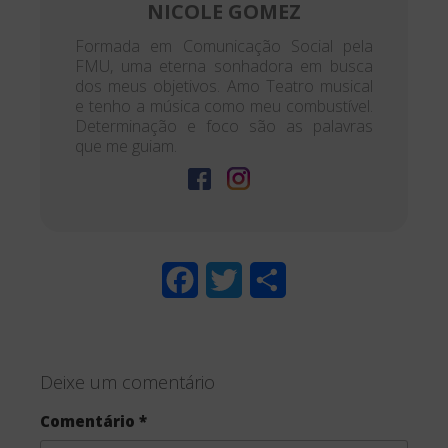
NICOLE GOMEZ
Formada em Comunicação Social pela
FMU, uma eterna sonhadora em busca
dos meus objetivos. Amo Teatro musical
e tenho a música como meu combustível.
Determinação e foco são as palavras
que me guiam.
F
T
S
a
w
h
c
i
a
Deixe um comentário
e
t
r
Comentário
*
b
t
e