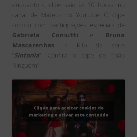
enquanto o clipe saiu às 10 horas, no
canal de Mateus no Youtube. O clipe
contou com participações especiais de
Gabriela Coniutti
e
Bruna
Mascarenhas
, a Rita da série
“
Sintonia
“. Confira o clipe de “João
Ninguém”:
Clique para aceitar cookies de
marketing e ativar este conteúdo