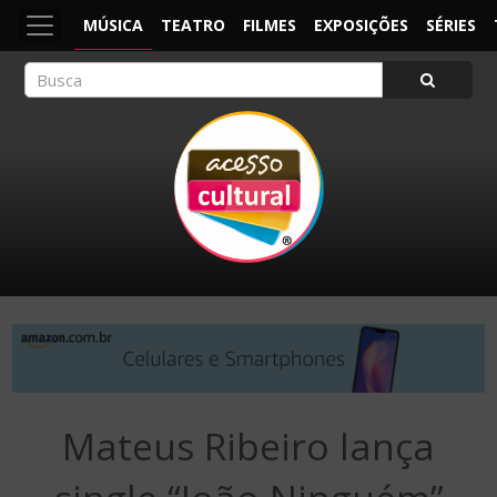
MÚSICA
TEATRO
FILMES
EXPOSIÇÕES
SÉRIES
ACESSO CULTURAL
Arte, Cultura Pop e Entretenimento
Mateus Ribeiro lança