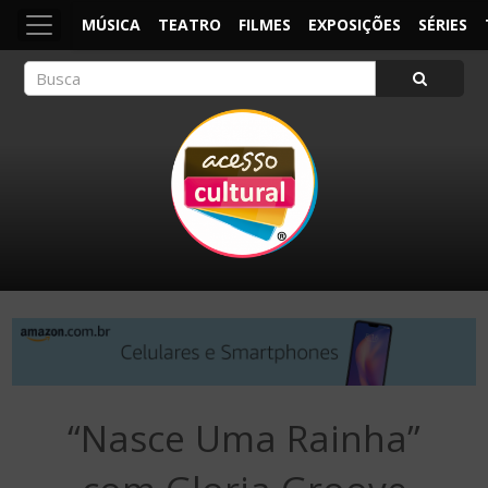
MÚSICA
TEATRO
FILMES
EXPOSIÇÕES
SÉRIES
ACESSO CULTURAL
Arte, Cultura Pop e Entretenimento
“Nasce Uma Rainha”