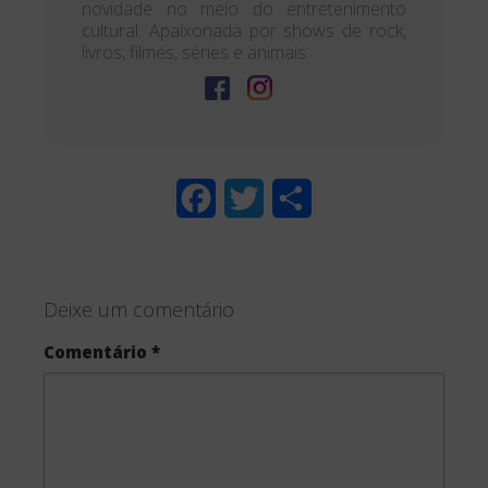
novidade no meio do entretenimento
cultural. Apaixonada por shows de rock,
livros, filmes, séries e animais.
F
T
S
a
w
h
c
i
a
Deixe um comentário
e
t
r
Comentário
*
b
t
e
o
e
o
r
k