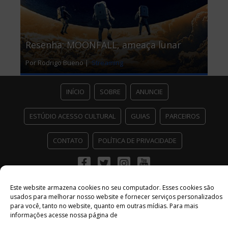
Resenha: MOONFALL, ameaça lunar
Por Rodrigo Bueno |
Streaming
INÍCIO
SOBRE
ANUNCIE
ESTÚDIO ACESSO CULTURAL
GUIAS
PARCEIROS
CONTATO
POLÍTICA DE PRIVACIDADE
Facebook
Twitter
Instagram
Youtube
©
Copyright
2026 Acesso Cultural - Arte, Cultura Pop e Entretenimento
Este website armazena cookies no seu computador. Esses cookies são
Desenvolvido por
Del Vieira
usados ​​para melhorar nosso website e fornecer serviços personalizados
para você, tanto no website, quanto em outras mídias. Para mais
informações acesse nossa página de