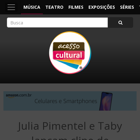
MÚSICA
TEATRO
FILMES
EXPOSIÇÕES
SÉRIES
ACESSO CULTURAL
Arte, Cultura Pop e Entretenimento
Julia Pimentel e Taby