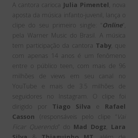
A cantora carioca
Julia Pimentel
, nova
aposta da música infanto-juvenil, lança o
clipe do seu primeiro single: “
Online
“,
pela Warner Music do Brasil. A música
tem participação da cantora
Taby
, que
com apenas 14 anos é um fenômeno
entre o público teen, com mais de 96
milhões de views em seu canal no
YouTube e mais de 3.5 milhões de
seguidores no Instagram. O clipe foi
dirigido por
Tiago Silva
e
Rafael
Casson
(responsáveis pelo clipe “
Vai
Ficar Querendo
” do
Mad Dogz
,
Lara
Silva
&
Thiaguinho MT
, além de