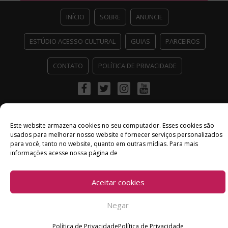
INÍCIO
SOBRE
ANUNCIE
ESTÚDIO ACESSO CULTURAL
GUIAS
PARCEIROS
CONTATO
POLÍTICA DE PRIVACIDADE
Facebook
Twitter
Instagram
Youtube
©
Copyright
2026 Acesso Cultural - Arte, Cultura Pop e Entretenimento
Desenvolvido por
Del Vieira
Este website armazena cookies no seu computador. Esses cookies são
usados ​​para melhorar nosso website e fornecer serviços personalizados
para você, tanto no website, quanto em outras mídias. Para mais
informações acesse nossa página de
Aceitar cookies
Negar
Política de Privacidade
Política de Privacidade