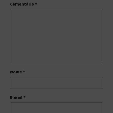
Comentário
*
b
t
e
o
e
o
r
k
Nome
*
E-mail
*