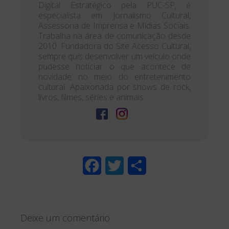
Digital Estratégico pela PUC-SP, é
especialista em Jornalismo Cultural,
Assessoria de Imprensa e Mídias Sociais.
Trabalha na área de comunicação desde
2010. Fundadora do Site Acesso Cultural,
sempre quis desenvolver um veículo onde
pudesse noticiar o que acontece de
novidade no meio do entretenimento
cultural. Apaixonada por shows de rock,
livros, filmes, séries e animais.
F
T
S
a
w
h
c
i
a
Deixe um comentário
e
t
r