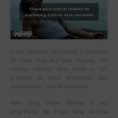
Clique para aceitar cookies de
marketing e ativar este conteúdo
O tão esperado novo álbum é chamado
de “uma nova era” pela Vulture, “um
retorno colossal” pela Clash e “um
presente de Natal antecipado, que
precisávamos” pela Wonderland.
Além disso, Shawn Mendes e seu
empresário de longa data, Andrew