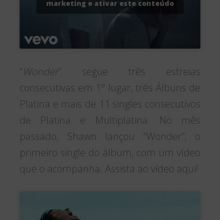
marketing e ativar este conteúdo
“
Wonder
” segue três estreias
consecutivas em 1º lugar, três Álbuns de
Platina e mais de 11 singles consecutivos
de Platina e Multiplatina. No mês
passado, Shawn lançou “Wonder”, o
primeiro single do álbum, com um vídeo
que o acompanha. Assista ao vídeo aqui!