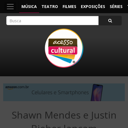
MÚSICA
TEATRO
FILMES
EXPOSIÇÕES
SÉRIES
ACESSO CULTURAL
Arte, Cultura Pop e Entretenimento
Shawn Mendes e Justin