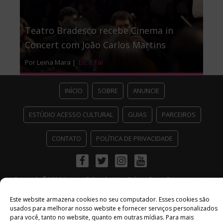
Teatro Bradesco recebe Cinema in
Concert com João Carlos Martins
Por Leina Mara |
Etc e Tal
INÍCIO
SOBRE
ANUNCIE
ESTÚDIO ACESSO CULTURAL
GUIAS
PARCEIROS
CONTATO
POLÍTICA DE PRIVACIDADE
Facebook
Twitter
Instagram
Youtube
©
Copyright
2026 Acesso Cultural - Arte, Cultura Pop e Entretenimento
Desenvolvido por
Del Vieira
Este website armazena cookies no seu computador. Esses cookies são
usados ​​para melhorar nosso website e fornecer serviços personalizados
para você, tanto no website, quanto em outras mídias. Para mais