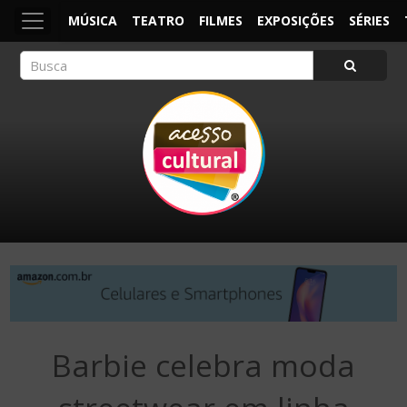
MÚSICA
TEATRO
FILMES
EXPOSIÇÕES
SÉRIES
ACESSO CULTURAL
Arte, Cultura Pop e Entretenimento
Barbie celebra moda