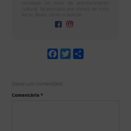
novidade no meio do entretenimento
cultural. Apaixonada por shows de rock,
livros, filmes, séries e animais.
F
T
S
a
w
h
c
i
a
Deixe um comentário
e
t
r
Comentário
*
b
t
e
o
e
o
r
k