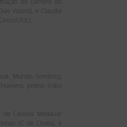
trução da carreira do
ias Vazios), e Claudia
 Cinco/UOL).
eza: Mundo Sombrio),
(Homens pretos (não)
o de Cassius Medauar
rinhas (C de Chata), e