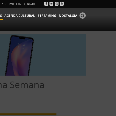
Facebook
Twitter
Instagram
Youtube
TOS
PARCEIROS
CONTATO
S
AGENDA CULTURAL
STREAMING
NOSTALGIA
 na Semana