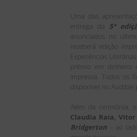
Uma das apresentaçõ
entrega da
5ª ediç
anunciados no últim
receberá edição impr
Experiências Literária
prêmio em dinheiro 
impressa. Todos os f
disponível no Audibl
Além da cerimônia, 
Claudia Raia, Vitor
Bridgerton
– ao lado
grande sucesso.