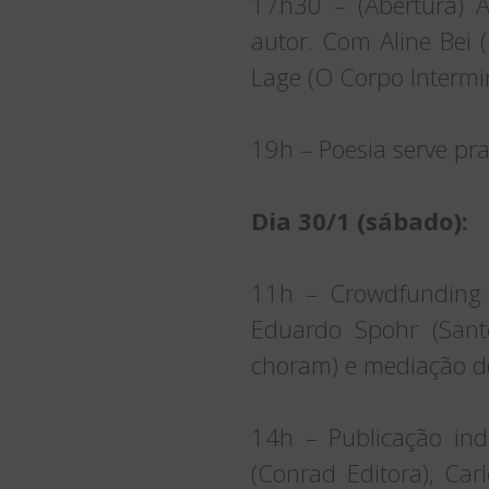
17h30 – (Abertura) A
autor. Com Aline Bei 
Lage (O Corpo Intermi
19h – Poesia serve pra
Dia 30/1 (sábado):
11h – Crowdfunding 
Eduardo Spohr (Sant
choram) e mediação de
14h – Publicação in
(Conrad Editora), Car