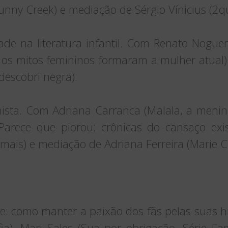
unny Creek) e mediação de Sérgio Vínicius (2q
ade na literatura infantil. Com Renato Nogue
 os mitos femininos formaram a mulher atual)
escobri negra).
nista. Com Adriana Carranca (Malala, a menin
Parece que piorou: crônicas do cansaço exist
ais) e mediação de Adriana Ferreira (Marie Cl
e: como manter a paixão dos fãs pelas suas hi
a), Mari Sales (Sua por obrigação, Série Fam