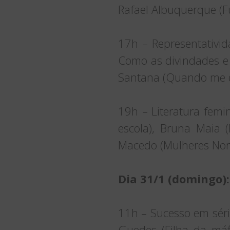
Rafael Albuquerque (F
17h – Representativid
Como as divindades e
Santana (Quando me d
19h – Literatura femi
escola), Bruna Maia (
Macedo (Mulheres Norm
Dia 31/1 (domingo):
11h – Sucesso em séri
Guedes (Filha da máfi