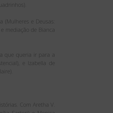
uadrinhos).
ra (Mulheres e Deusas:
 e mediação de Bianca
a que queria ir para a
encial), e Izabella de
aire).
stórias. Com Aretha V.
ília Sartori) e Monica