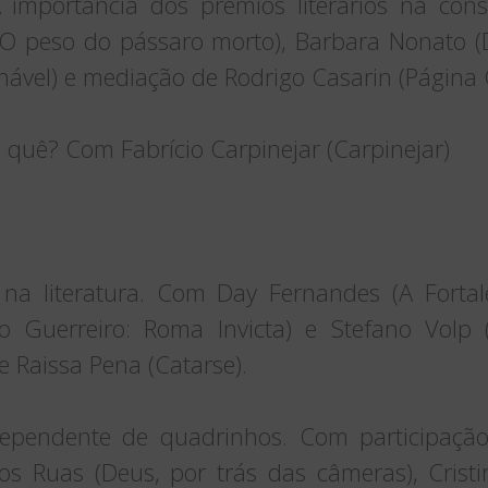
 importância dos prêmios literários na cons
(O peso do pássaro morto), Barbara Nonato (D
nável) e mediação de Rodrigo Casarin (Página
 quê? Com Fabrício Carpinejar (Carpinejar)
na literatura. Com Day Fernandes (A Fortal
o Guerreiro: Roma Invicta) e Stefano Volp 
 Raissa Pena (Catarse).
dependente de quadrinhos. Com participaçã
los Ruas (Deus, por trás das câmeras), Cristi