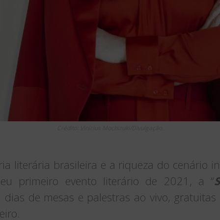
Crédito: Vinícius Mochizuki/Divulgação.
ria literária brasileira e a riqueza do cenário 
u primeiro evento literário de 2021, a “
0 dias de mesas e palestras ao vivo, gratuitas
eiro.