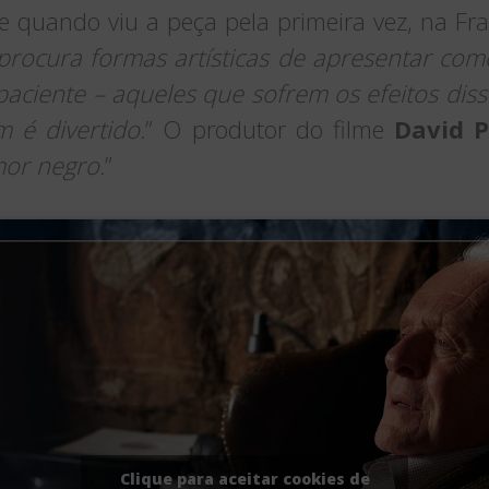
quando viu a peça pela primeira vez, na Fra
procura formas artísticas de apresentar com
aciente – aqueles que sofrem os efeitos disso
 é divertido.
” O produtor do filme
David Pa
or negro.
”
Clique para aceitar cookies de