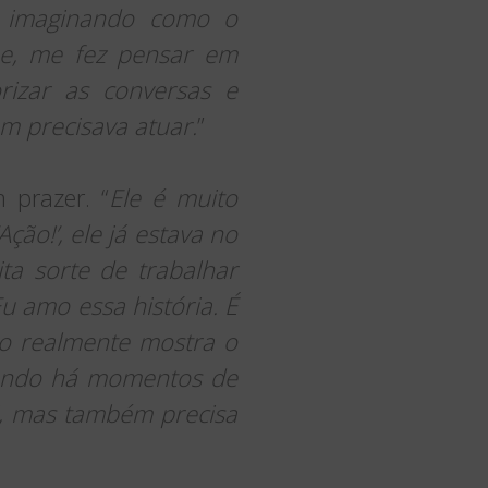
e imaginando como o
me, me fez pensar em
rizar as conversas e
m precisava atuar.
”
 prazer. “
Ele é muito
ão!’, ele já estava no
a sorte de trabalhar
Eu amo essa história. É
ro realmente mostra o
uando há momentos de
i, mas também precisa