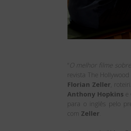
“
O melhor filme sobr
revista The Hollywood 
Florian Zeller
, rotei
Anthony Hopkins
e
para o inglês pelo 
com
Zeller
.