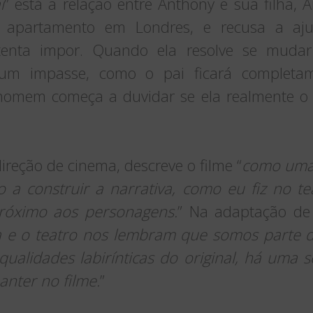
i
” está a relação entre Anthony e sua filha, 
 apartamento em Londres, e recusa a aju
tenta impor. Quando ela resolve se muda
 um impasse, como o pai ficará completam
omem começa a duvidar se ela realmente o 
direção de cinema, descreve o filme “
como uma 
o a construir a narrativa, como eu fiz no te
próximo aos personagens.
” Na adaptação de 
 e o teatro nos lembram que somos parte d
ualidades labirínticas do original, há uma s
nter no filme.
”