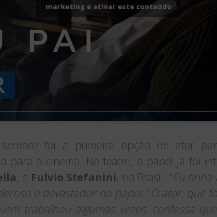
marketing e ativar este conteúdo
s sempre foi a primeira opção de ator par
 para o cinema. No teatro, o papel já foi in
lla
, e
Fulvio Stefanini
, no Brasil. “
Eu tinha
eroso e devastador no papel.” O ator, que fo
em trabalhou algumas vezes, confessa que f