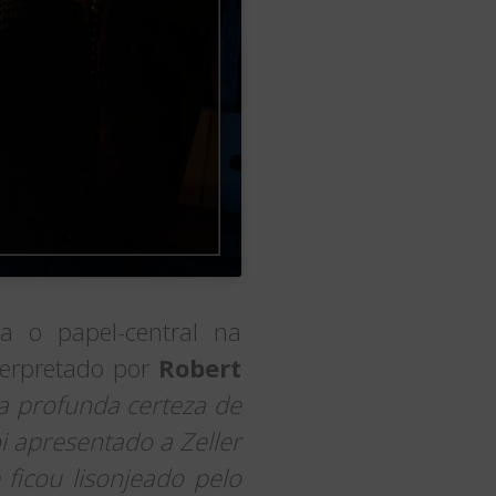
a o papel-central na
terpretado por
Robert
 a profunda certeza de
i apresentado a Zeller
icou lisonjeado pelo