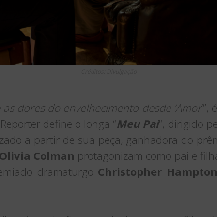
Créditos: Divulgação
e as dores do envelhecimento desde ‘Amor
‘”,
Reporter define o longa “
Meu Pai
“, dirigido 
rizado a partir de sua peça, ganhadora do prê
Olivia Colman
protagonizam como pai e filha
premiado dramaturgo
Christopher Hampto