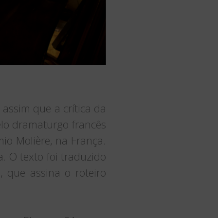
 é assim que a crítica da
pelo dramaturgo francês
mio Molière, na França.
. O texto foi traduzido
n
, que assina o roteiro