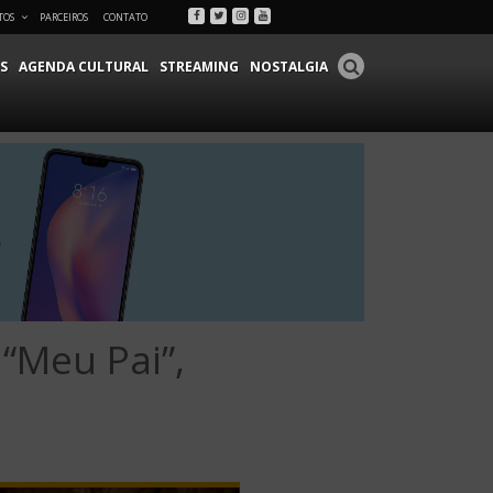
Facebook
Twitter
Instagram
Youtube
TOS
PARCEIROS
CONTATO
S
AGENDA CULTURAL
STREAMING
NOSTALGIA
“Meu Pai”,