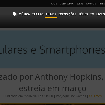
HOME
QUEM SOMOS
SOBRE
ANUNCIE
PROJE
MÚSICA
TEATRO
FILMES
EXPOSIÇÕES
SÉRIES
TV
LIVRO
zado por Anthony Hopkins, 
estreia em março
Publicado em 25/01/2021 às 11:00h | Por Jaqueline Gomes |
Filmes