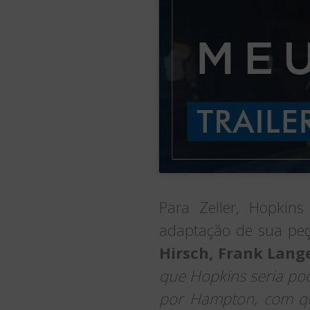
Para Zeller, Hopkin
adaptação de sua peça
Hirsch, Frank Lange
que Hopkins seria pod
por Hampton, com qu