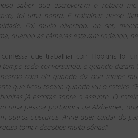
vilhoso saber que escreveram o roteiro m
aso, foi uma honra. E trabalhar nesse fil
lidade. Foi muito divertido, no set, memo
orma, quando as câmeras estavam rodando, ne
 confessa que trabalhar com Hopkins foi um
o tempo todo conversando, e quando diziam ‘Aç
ncordo com ele quando diz que temos muit
conta que ficou tocada quando leu o roteiro. “
bonitas já escritas sobre o assunto. O rotei
com uma pessoa portadora de Alzheimer, q
om outros obscuros. Anne quer cuidar do pa
precisa tomar decisões muito sérias.
”