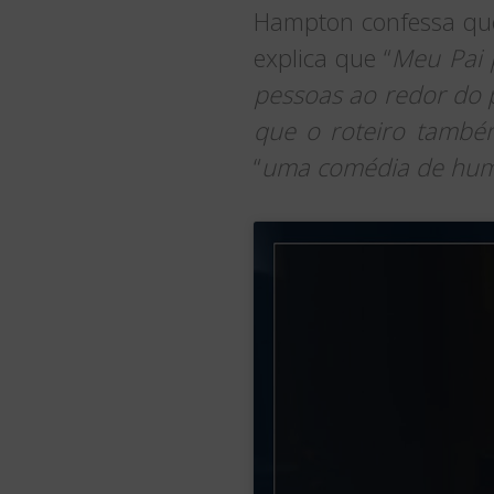
Hampton confessa que 
explica que “
Meu Pai 
pessoas ao redor do p
que o roteiro também
“
uma comédia de hum