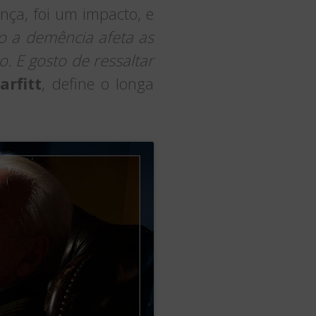
nça, foi um impacto, e
o a demência afeta as
. E gosto de ressaltar
rfitt
, define o longa