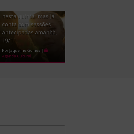
estreia oficialmente
nesta quinta, mas já
conta com sessões
antecipadas amanhã,
19/11
Por Jaqueline Gomes |
Agenda Cultural