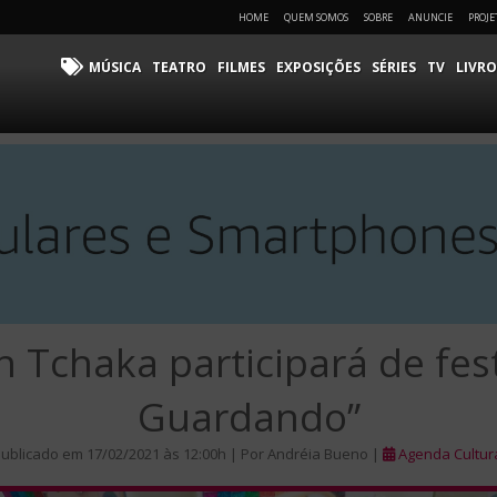
HOME
QUEM SOMOS
SOBRE
ANUNCIE
PROJE
MÚSICA
TEATRO
FILMES
EXPOSIÇÕES
SÉRIES
TV
LIVRO
 Tchaka participará de fest
Guardando”
ublicado em 17/02/2021 às 12:00h | Por Andréia Bueno |
Agenda Cultur