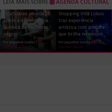
LEIA MAIS SOBRE
AGENDA CULTURAL
b
t
e
participação da voz de
Elza Soares aborda
Shopping Villa Lobos
o
e
sobre a dependência
traz experiência
o
r
química de mulheres
artística com pintura
k
negras
que brilha no escuro
Por Jaqueline Gomes |
Por Jaqueline Gomes |
Agenda Cultural
Agenda Cultural