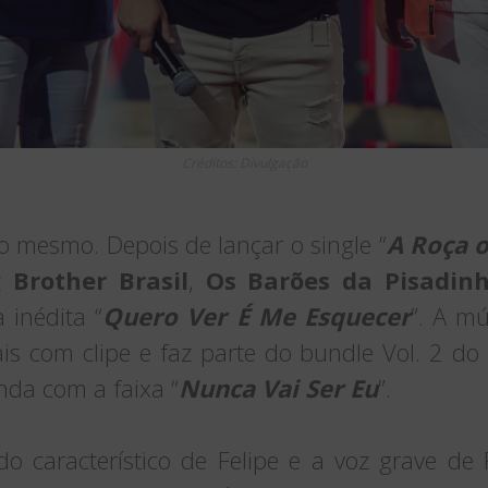
Créditos: Divulgação
o mesmo. Depois de lançar o single “
A Roça o
 Brother Brasil
,
Os Barões da Pisadin
 inédita “
Quero Ver É Me Esquecer
”. A mú
is com clipe e faz parte do bundle Vol. 2 do 
inda com a faixa “
Nunca Vai Ser Eu
”.
do característico de Felipe e a voz grave de