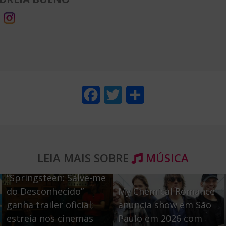
F
T
S
a
w
h
c
i
a
e
t
r
LEIA MAIS SOBRE
MÚSICA
b
t
e
“Springsteen: Salve-me
o
e
do Desconhecido”
My Chemical Romance
o
r
ganha trailer oficial;
anuncia show em São
estreia nos cinemas
Paulo em 2026 com
k