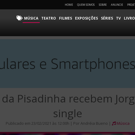
HOME
QUEM SOMOS
SOBRE
ANUNCIE
PROJE
MÚSICA
TEATRO
FILMES
EXPOSIÇÕES
SÉRIES
TV
LIVRO
 da Pisadinha recebem Jor
single
Publicado em 23/02/2021 às 12:00h | Por Andréia Bueno |
Música