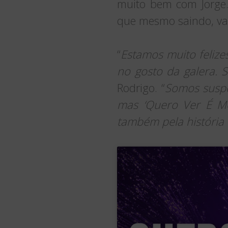
muito bem com Jorge.
que mesmo saindo, vai
“
Estamos muito felize
no gosto da galera. 
Rodrigo. “
Somos suspe
mas ‘Quero Ver É Me
também pela história 