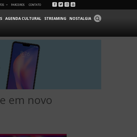
Facebook
Twitter
Instagram
Youtube
TOS
PARCEIROS
CONTATO
S
AGENDA CULTURAL
STREAMING
NOSTALGIA
ge em novo