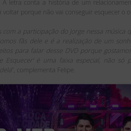
 A letra conta a história de um relacioname
 voltar porque não vai conseguir esquecer o o
s com a participação do Jorge nessa música 
Somos fãs dele e é a realização de um sonh
itos para falar desse DVD porque gostamos
 Esquecer’ é uma faixa especial, não só pe
dela
”, complementa Felipe.