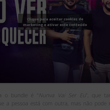
Clique para aceitar cookies de
marketing e ativar este conteúdo
a o bundle é “
Nunva Vai Ser Eu
”, que t
ue a pessoa está com outra, mas não pode 