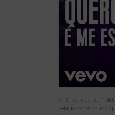
A faixa que complet
relacionamento em q