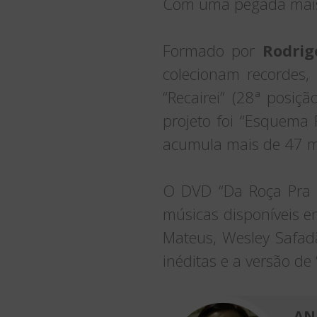
Com uma pegada mais a
Formado por
Rodrig
colecionam recordes,
“Recairei” (28ª posiç
projeto foi “Esquema
acumula mais de 47 mi
O DVD “Da Roça Pra C
músicas disponíveis em
Mateus, Wesley Safad
inéditas e a versão d
AN