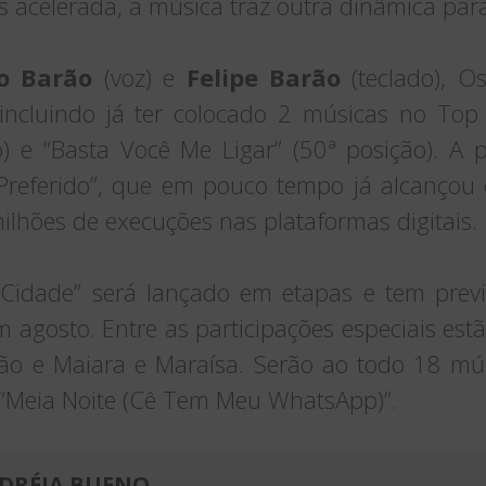
celerada, a música traz outra dinâmica para
o Barão
(voz) e
Felipe Barão
(teclado), O
 incluindo já ter colocado 2 músicas no Top 
ão) e “Basta Você Me Ligar” (50ª posição). A 
 Preferido”, que em pouco tempo já alcançou 
lhões de execuções nas plataformas digitais.
idade” será lançado em etapas e tem previ
 agosto. Entre as participações especiais est
ão e Maiara e Maraísa. Serão ao todo 18 mús
e “Meia Noite (Cê Tem Meu WhatsApp)”.
DRÉIA BUENO