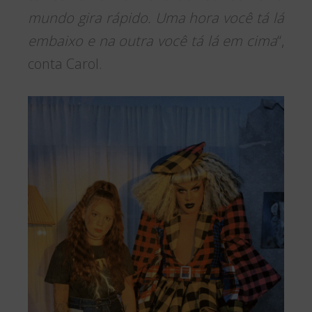
mundo gira rápido. Uma hora você tá lá
embaixo e na outra você tá lá em cima
“,
conta Carol.