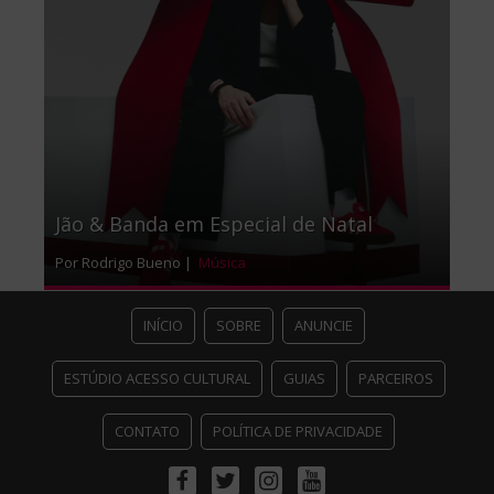
Jão & Banda em Especial de Natal
Por Rodrigo Bueno |
Música
INÍCIO
SOBRE
ANUNCIE
ESTÚDIO ACESSO CULTURAL
GUIAS
PARCEIROS
CONTATO
POLÍTICA DE PRIVACIDADE
Facebook
Twitter
Instagram
Youtube