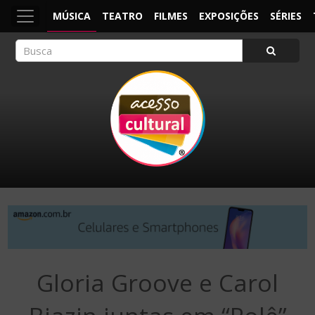
MÚSICA
TEATRO
FILMES
EXPOSIÇÕES
SÉRIES
ACESSO CULTURAL
Arte, Cultura Pop e Entretenimento
Gloria Groove e Carol