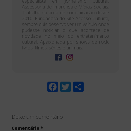
especialista em Jornalismo Cultural,
Assessoria de Imprensa e Mídias Sociais.
Trabalha na área de comunicação desde
2010. Fundadora do Site Acesso Cultural,
sempre quis desenvolver um veículo onde
pudesse noticiar o que acontece de
novidade no meio do entretenimento
cultural. Apaixonada por shows de rock,
livros, filmes, séries e animais.
F
T
S
a
w
h
c
i
a
Deixe um comentário
e
t
r
Comentário
*
b
t
e