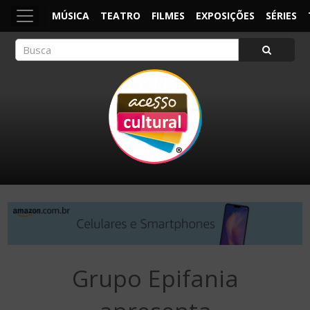
MÚSICA
TEATRO
FILMES
EXPOSIÇÕES
SÉRIES
ACESSO CULTURAL
Arte, Cultura Pop e Entretenimento
Grupo Epifania