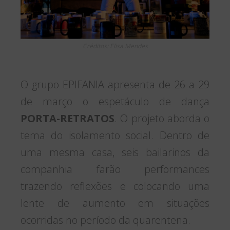
Créditos: Elisa Mendes
O grupo EPIFANIA apresenta de 26 a 29
de março o espetáculo de dança
PORTA-RETRATOS
. O projeto aborda o
tema do isolamento social. Dentro de
uma mesma casa, seis bailarinos da
companhia farão performances
trazendo reflexões e colocando uma
lente de aumento em situações
ocorridas no período da quarentena.