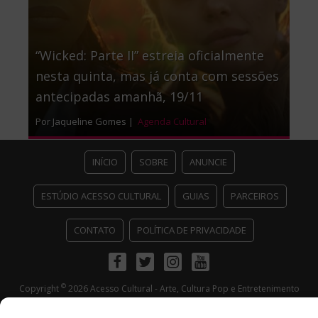
“Wicked: Parte II” estreia oficialmente
nesta quinta, mas já conta com sessões
antecipadas amanhã, 19/11
Por Jaqueline Gomes |
Agenda Cultural
INÍCIO
SOBRE
ANUNCIE
ESTÚDIO ACESSO CULTURAL
GUIAS
PARCEIROS
CONTATO
POLÍTICA DE PRIVACIDADE
Facebook
Twitter
Instagram
Youtube
©
Copyright
2026 Acesso Cultural - Arte, Cultura Pop e Entretenimento
Desenvolvido por
Del Vieira