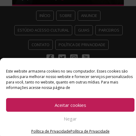
INÍCIO
SOBRE
ANUNCIE
ESTÚDIO ACESSO CULTURAL
GUIAS
PARCEIROS
CONTATO
POLÍTICA DE PRIVACIDADE
Facebook
Twitter
Instagram
Youtube
©
Copyright
2026 Acesso Cultural - Arte, Cultura Pop e Entretenimento
Este website armazena cookies no seu computador. Esses cookies são
Desenvolvido por
Del Vieira
usados ​​para melhorar nosso website e fornecer serviços personalizados
para você, tanto no website, quanto em outras mídias. Para mais
informações acesse nossa página de
Aceitar cookies
Negar
Política de Privacidade
Política de Privacidade