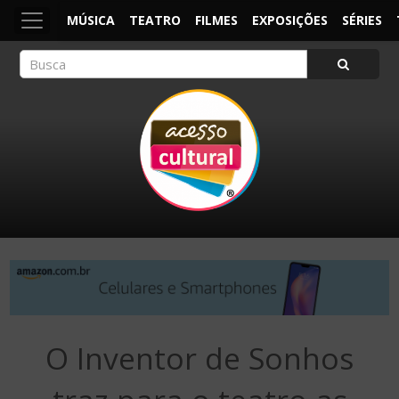
MÚSICA
TEATRO
FILMES
EXPOSIÇÕES
SÉRIES
ACESSO CULTURAL
Arte, Cultura Pop e Entretenimento
O Inventor de Sonhos