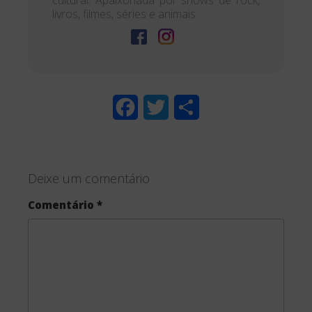
livros, filmes, séries e animais.
F
T
S
a
w
h
c
i
a
Deixe um comentário
e
t
r
Comentário
*
b
t
e
o
e
o
r
k