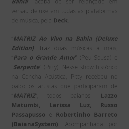
Bahia
“, acaba de ser relançado em
versão deluxe em todas as plataformas
de música, pela
Deck
.
“
MATRIZ Ao Vivo na Bahia (Deluxe
Edition)
” traz duas músicas a mais,
“
P
ara o Grande Amor
” (Peu Sousa) e
“
Serpente
” (Pitty). Nesse show histórico
na Concha Acústica, Pitty recebeu no
palco os artistas que participaram de
“
MATRIZ
“, todos baianos;
Lazzo
Matumbi, Larissa Luz, Russo
Passapusso
e
Robertinho Barreto
(BaianaSystem)
. Acompanhada por