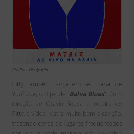
Créditos: Divulgação
Pitty também lança em seu canal de
YouTube, o clipe de “
Bahia Blues
“. Com
direção de Otavio Sousa e roteiro de
Pitty, o vídeo ilustra muito bem a canção,
trazendo cenas de lugares frequentados
por ela quando morava em Salvador,