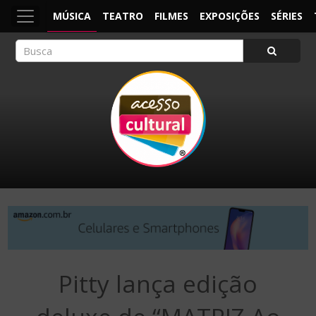
MÚSICA
TEATRO
FILMES
EXPOSIÇÕES
SÉRIES
ACESSO CULTURAL
Arte, Cultura Pop e Entretenimento
Pitty lança edição