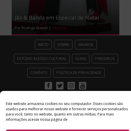
Jão & Banda em Especial de Natal
Por Rodrigo Bueno |
Música
INÍCIO
SOBRE
ANUNCIE
ESTÚDIO ACESSO CULTURAL
GUIAS
PARCEIROS
CONTATO
POLÍTICA DE PRIVACIDADE
Facebook
Twitter
Instagram
Youtube
©
Copyright
2026 Acesso Cultural - Arte, Cultura Pop e Entretenimento
Desenvolvido por
Del Vieira
Este website armazena cookies no seu computador. Esses cookies são
usados ​​para melhorar nosso website e fornecer serviços personalizados
para você, tanto no website, quanto em outras mídias. Para mais
informações acesse nossa página de