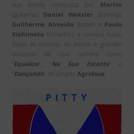
sua banda composta por
Martin
(guitarra),
Daniel Weksler
(bateria),
Guilherme Almeida
(baixo) e
Paulo
Kishimoto
(teclados), a cantora tocou
todas as músicas do álbum e grandes
sucessos de sua carreira como
“
Equalize
“, “
Na Sua Estante
” e
“
Dançando
“, do projeto
Agridoce
.