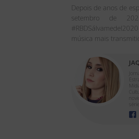
Depois de anos de esp
setembro de 202
#RBDSálvamedel2020 
música mais transmiti
JA
Jor
Estr
Mídi
Cult
novi
séri