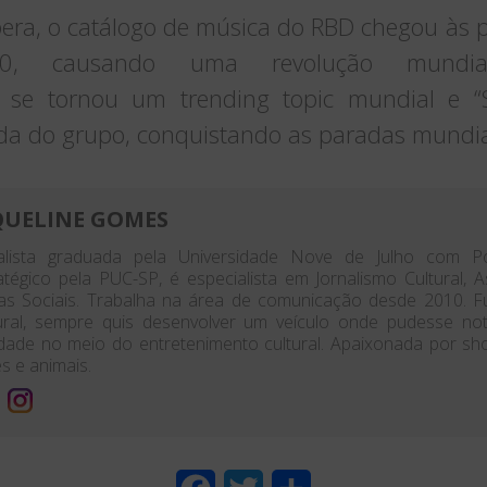
era, o catálogo de música do RBD chegou às p
0, causando uma revolução mundial
se tornou um trending topic mundial e “
da do grupo, conquistando as paradas mundia
QUELINE GOMES
nalista graduada pela Universidade Nove de Julho com P
atégico pela PUC-SP, é especialista em Jornalismo Cultural,
as Sociais. Trabalha na área de comunicação desde 2010. 
ural, sempre quis desenvolver um veículo onde pudesse no
dade no meio do entretenimento cultural. Apaixonada por shows
es e animais.