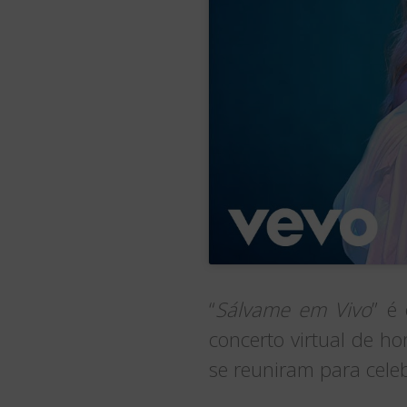
“
Sálvame em Vivo
” é
concerto virtual de 
se reuniram para cele