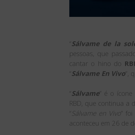
“
Sálvame de la sol
pessoas, que passado
cantar o hino do
RB
“
Sálvame En Vivo
“, 
“
Sálvame
” é o ícone
RBD, que continua a d
“
Sálvame en Vivo
” fo
aconteceu em 26 de d