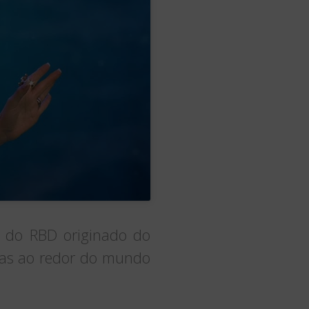
m do RBD originado do
oas ao redor do mundo