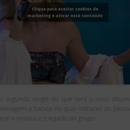
Clique para aceitar cookies de
marketing e ativar este conteúdo
 o segundo single do que será o novo álbu
homenagem a banda no qual milhares de pess
brar a música e o legado do grupo.