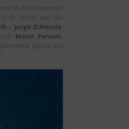
ras de Anahí que está
os de cordas que dão
lli
e
Jorge D’Alessio
.
eiros
Maite Perroni,
mplementar alguns dos
!