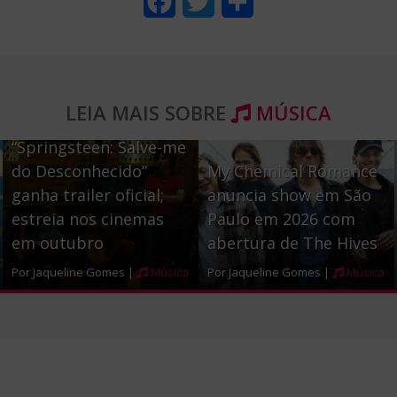
F
T
S
a
w
h
c
i
a
e
t
r
LEIA MAIS SOBRE
MÚSICA
b
t
e
“Springsteen: Salve-me
o
e
do Desconhecido”
My Chemical Romance
o
r
ganha trailer oficial;
anuncia show em São
estreia nos cinemas
Paulo em 2026 com
k
em outubro
abertura de The Hives
Por Jaqueline Gomes |
Música
Por Jaqueline Gomes |
Música