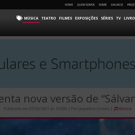
HOME
QUEM SOMOS
SOBRE
ANUNCIE
PROJE
MÚSICA
TEATRO
FILMES
EXPOSIÇÕES
SÉRIES
TV
LIVRO
nta nova versão de “Sálva
Publicado em 07/03/2021 às 10:00h | Por Jaqueline Gomes |
Música