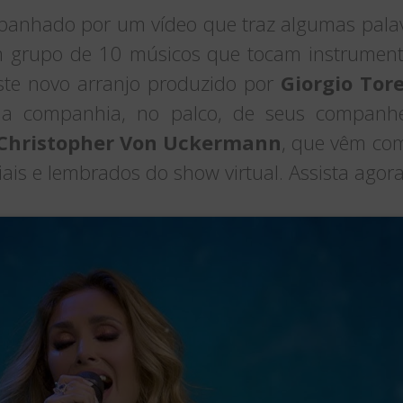
anhado por um vídeo que traz algumas palav
grupo de 10 músicos que tocam instrument
te novo arranjo produzido por
Giorgio Tore
 companhia, no palco, de seus companh
Christopher Von Uckermann
, que vêm co
is e lembrados do show virtual. Assista agora