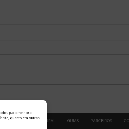
ados ​​para melhorar
ebsite, quanto em outras
ESTÚDIO ACESSO CULTURAL
GUIAS
PARCEIROS
C