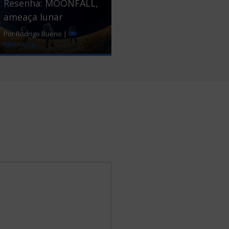
Resenha: MOONFALL,
ameaça lunar
Por Rodrigo Bueno |
Streaming