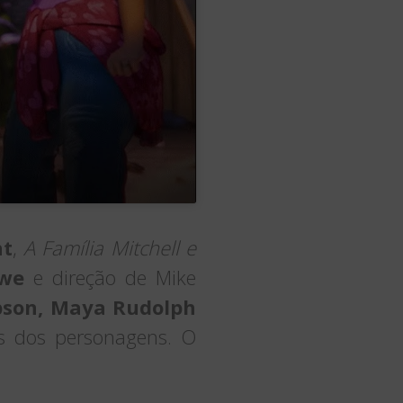
ht
,
A Família Mitchell e
owe
e direção de Mike
obson, Maya Rudolph
ês dos personagens. O