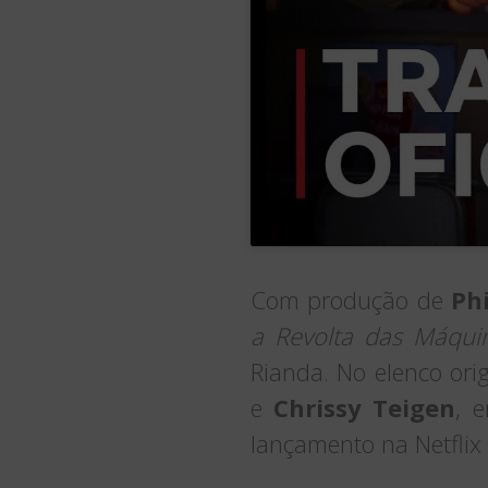
Com produção de
Phi
a Revolta das Máqui
Rianda. No elenco or
e
Chrissy Teigen
, 
lançamento na Netflix 