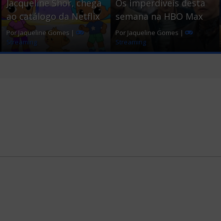
Jacqueline Shor, chega
Os imperdíveis desta
k
ao catálogo da Netflix
semana na HBO Max
Por Jaqueline Gomes |
Por Jaqueline Gomes |
Streaming
Streaming