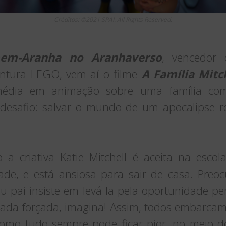
Créditos: ©2021 SPAI. All Rights Reserved.
em-Aranha no Aranhaverso
, vencedor
ntura LEGO, vem aí o filme
A Família Mitc
édia em animação sobre uma família com
desafio: salvar o mundo de um apocalipse rob
 criativa Katie Mitchell é aceita na esco
ade, e está ansiosa para sair de casa. Preo
eu pai insiste em levá-la pela oportunidade pe
 nada forçada, imagina! Assim, todos embarca
como tudo sempre pode ficar pior, no meio d