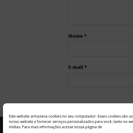
Nome
*
E-mail
*
Este website armazena cookies no seu computador. Esses cookies são us
nosso website e fornecer serviços personalizados para você, tanto no w
INÍCIO
SOBRE
ANUNCIE
mídias. Para mais informações acesse nossa página de