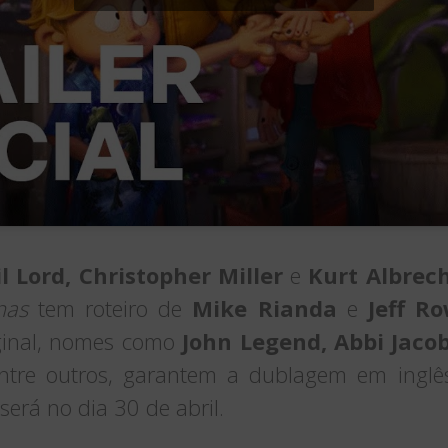
l Lord, Christopher Miller
e
Kurt Albrec
nas
tem roteiro de
Mike Rianda
e
Jeff R
iginal, nomes como
John Legend, Abbi Jac
entre outros, garantem a dublagem em ingl
será no dia 30 de abril.