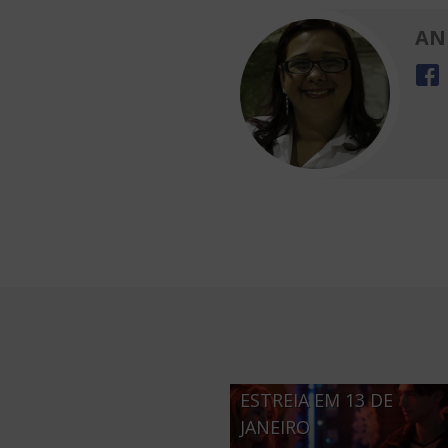
AN
3ª TEMPORADA DE “ME
CONTE MENTIRAS”
ESTREIA EM 13 DE
JANEIRO