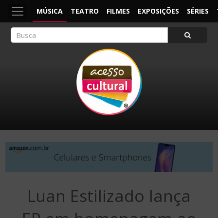
MÚSICA
TEATRO
FILMES
EXPOSIÇÕES
SÉRIES
ACESSO CULTURAL
Arte, Cultura Pop e Entretenimento
Luan Estilizado lança