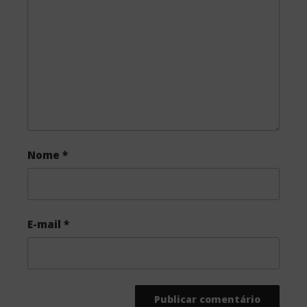
o
r
k
Nome
*
E-mail
*