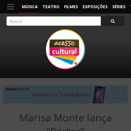
MÚSICA
TEATRO
FILMES
EXPOSIÇÕES
SÉRIES
ACESSO CULTURAL
Arte, Cultura Pop e Entretenimento
Marisa Monte lança