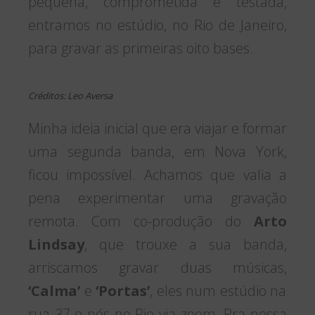
pequena, comprometida e testada,
entramos no estúdio, no Rio de Janeiro,
para gravar as primeiras oito bases.
Créditos: Leo Aversa
Minha ideia inicial que era viajar e formar
uma segunda banda, em Nova York,
ficou impossível. Achamos que valia a
pena experimentar uma gravação
remota. Com co-produção do
Arto
Lindsay
, que trouxe a sua banda,
arriscamos gravar duas músicas,
‘Calma’
e
‘Portas’
, eles num estúdio na
rua 37 e nós no Rio via zoom. Pra nossa