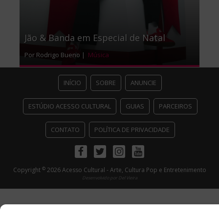
Jão & Banda em Especial de Natal
Por Rodrigo Bueno |
Música
INÍCIO
SOBRE
ANUNCIE
ESTÚDIO ACESSO CULTURAL
GUIAS
PARCEIROS
CONTATO
POLÍTICA DE PRIVACIDADE
Facebook
Twitter
Instagram
Youtube
©
Copyright
2026 Acesso Cultural - Arte, Cultura Pop e Entretenimento
Desenvolvido por
Del Vieira