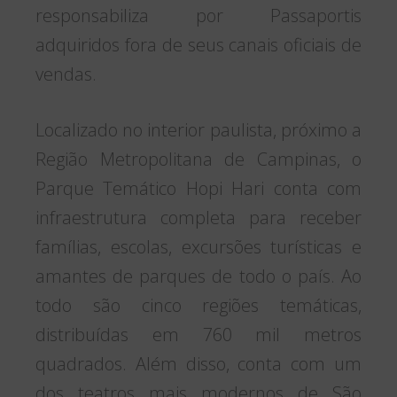
40 atrações para todas as idades, mais
de 20 pontos de alimentos e bebidas
(incluindo comida vegana), enfermaria,
sanitários, fraldários, área para
amamentação e estacionamento para
cinco mil veículos.
SERVIÇO
Hora do Horror 20 anos: Déjàvu
Data: 3 de setembro a 28 de novembro
Sessões: de sexta a domingo e em
feriados, shows temáticos a partir das
13h30 e percurso noturno às 18h*