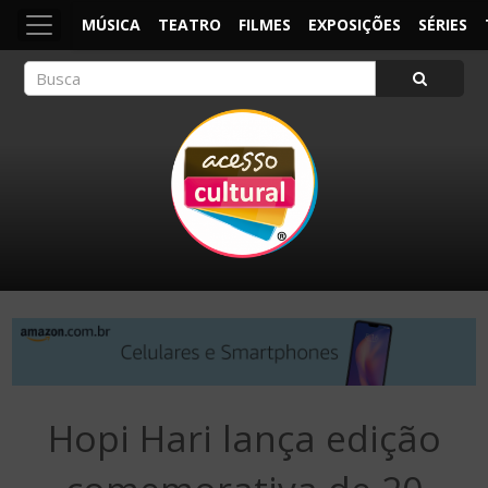
MÚSICA
TEATRO
FILMES
EXPOSIÇÕES
SÉRIES
ACESSO CULTURAL
Arte, Cultura Pop e Entretenimento
Hopi Hari lança edição