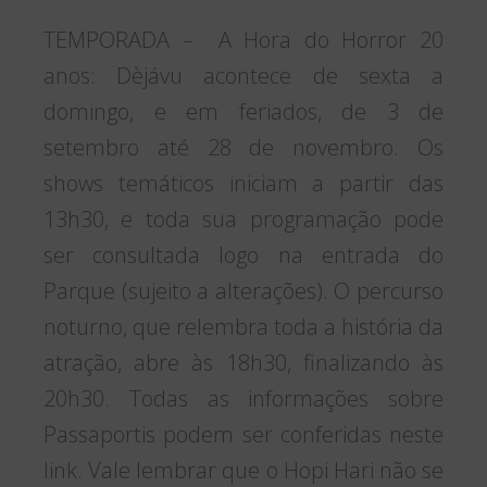
Localizado no interior paulista, próximo a
Região Metropolitana de Campinas, o
Parque Temático Hopi Hari conta com
infraestrutura completa para receber
famílias, escolas, excursões turísticas e
amantes de parques de todo o país. Ao
todo são cinco regiões temáticas,
distribuídas em 760 mil metros
quadrados. Além disso, conta com um
dos teatros mais modernos de São
Paulo (Theatro di Kaminda) e a mais
rápida montanha-russa da América do
Sul (Montezum) e ainda oferece mais de