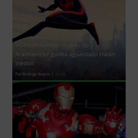
Marvel Vingadores S.T.A.T.I.O.N. em SP
Por Rodrigo Bueno |
Geek
Kenko Festival abre inscrições para
concurso de cosplay
Por Leina Mara |
Geek