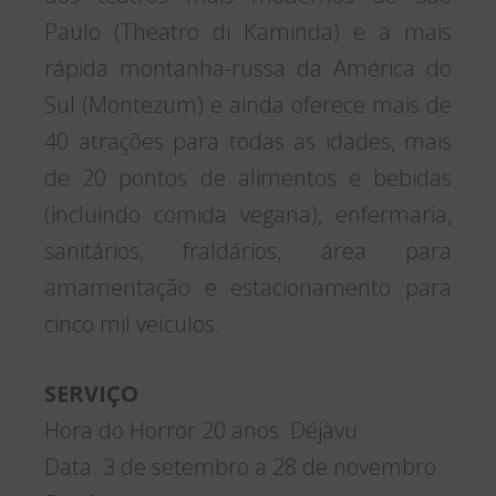
Horário de funcionamento do Parque:
Clique
aqui
Central de Vendas: (11) 4210 4000
Serviço de Atendimento: (11) 4290 0333
Local: Hopi Hari – Rodovia dos
Bandeirantes, km 72, Moinho, Vinhedo
(SP) – Mapa
aqui
*Sujeito a alterações
Site
www.hopihari.com.br