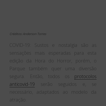
setembro até 28 de novembro. Os
shows temáticos iniciam a partir das
13h30, e toda sua programação pode
ser consultada logo na entrada do
Parque (sujeito a alterações). O percurso
noturno, que relembra toda a história da
atração, abre às 18h30, finalizando às
20h30. Todas as informações sobre
Passaportis podem ser conferidas neste
link. Vale lembrar que o Hopi Hari não se
responsabiliza por Passaportis
adquiridos fora de seus canais oficiais de
vendas.