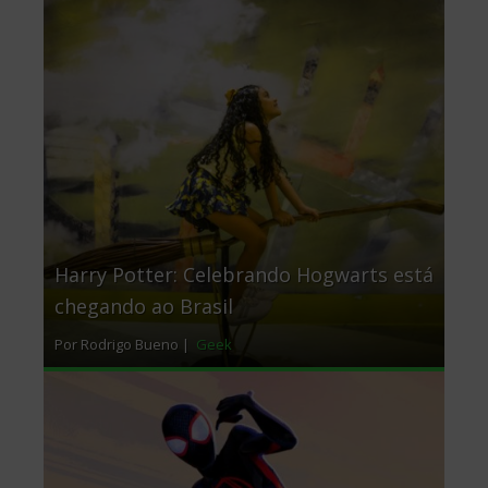
‘Homem-Aranha: Através do
Aranhaverso’ ganha aguardado trailer
inédito
Por Rodrigo Bueno |
Geek