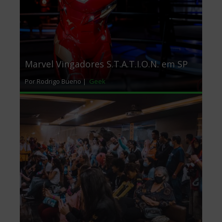
INÍCIO
SOBRE
ANUNCIE
ESTÚDIO ACESSO CULTURAL
GUIAS
PARCEIROS
CONTATO
POLÍTICA DE PRIVACIDADE
Facebook
Twitter
Instagram
Youtube
©
Copyright
2026 Acesso Cultural - Arte, Cultura Pop e Entretenimento
Desenvolvido por
Del Vieira