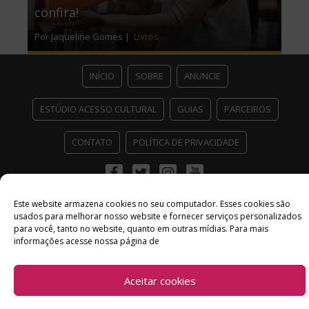
confira!
Por Jaqueline Gomes |
Livros
INÍCIO
SOBRE
ANUNCIE
ESTÚDIO ACESSO CULTURAL
GUIAS
PARCEIROS
CONTATO
POLÍTICA DE PRIVACIDADE
Facebook
Twitter
Instagram
Youtube
©
Copyright
2026 Acesso Cultural - Arte, Cultura Pop e Entretenimento
Este website armazena cookies no seu computador. Esses cookies são
Desenvolvido por
Del Vieira
usados ​​para melhorar nosso website e fornecer serviços personalizados
para você, tanto no website, quanto em outras mídias. Para mais
informações acesse nossa página de
Aceitar cookies