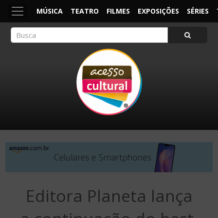
MÚSICA
TEATRO
FILMES
EXPOSIÇÕES
SÉRIES
ACESSO CULTURAL
Arte, Cultura Pop e Entretenimento
Editora Planeta lança