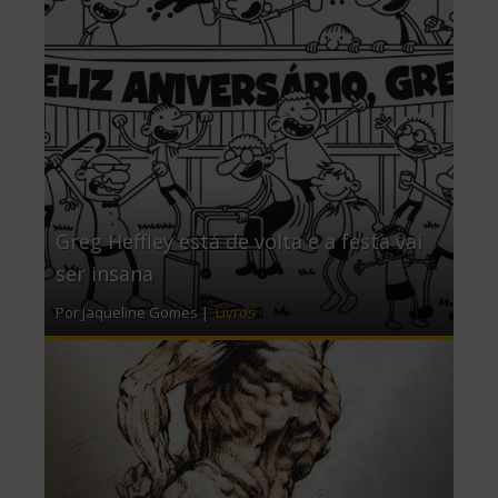
Greg Heffley está de volta e a festa vai
ser insana
Por Jaqueline Gomes |
Livros