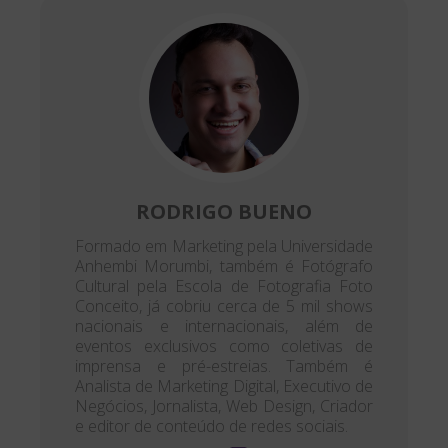
RODRIGO BUENO
Formado em Marketing pela Universidade
Anhembi Morumbi, também é Fotógrafo
Cultural pela Escola de Fotografia Foto
Conceito, já cobriu cerca de 5 mil shows
nacionais e internacionais, além de
eventos exclusivos como coletivas de
imprensa e pré-estreias. Também é
Analista de Marketing Digital, Executivo de
Negócios, Jornalista, Web Design, Criador
e editor de conteúdo de redes sociais.