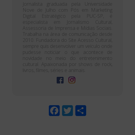
Jornalista graduada pela Universidade
Nove de Julho com Pós em Marketing
Digital Estratégico pela PUC-SP, é
especialista em Jornalismo Cultural,
Assessoria de Imprensa e Mídias Sociais.
Trabalha na área de comunicação desde
2010. Fundadora do Site Acesso Cultural,
sempre quis desenvolver um veículo onde
pudesse noticiar o que acontece de
novidade no meio do entretenimento
cultural. Apaixonada por shows de rock,
livros, filmes, séries e animais.
F
T
S
a
w
h
c
i
a