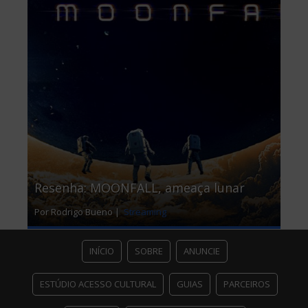
Resenha: MOONFALL, ameaça lunar
Por Rodrigo Bueno |
Streaming
INÍCIO
SOBRE
ANUNCIE
ESTÚDIO ACESSO CULTURAL
GUIAS
PARCEIROS