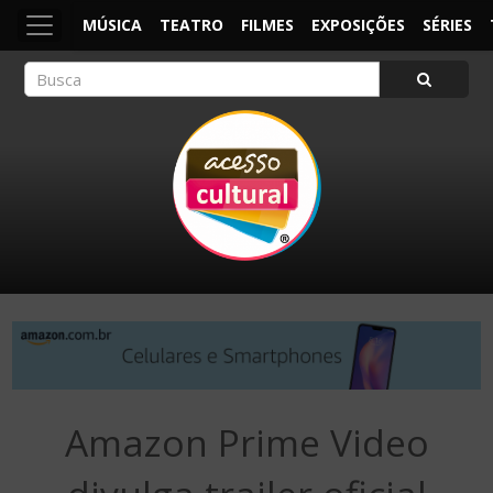
MÚSICA
TEATRO
FILMES
EXPOSIÇÕES
SÉRIES
ACESSO CULTURAL
Arte, Cultura Pop e Entretenimento
Amazon Prime Video