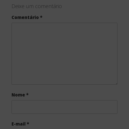
Deixe um comentário
e
t
r
Comentário
*
b
t
e
o
e
o
r
k
Nome
*
E-mail
*