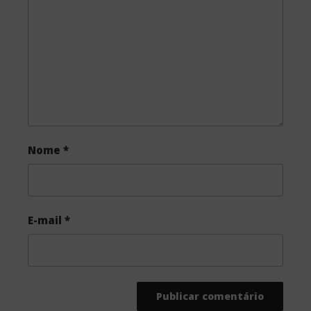
o
r
k
Nome
*
E-mail
*