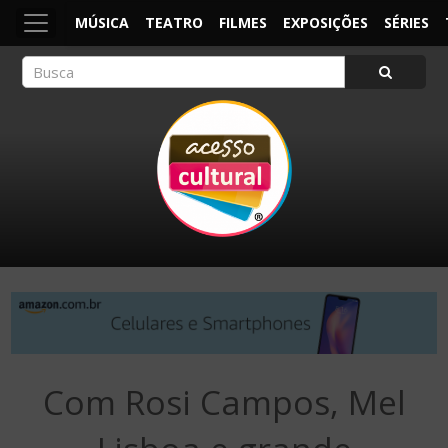
MÚSICA
TEATRO
FILMES
EXPOSIÇÕES
SÉRIES
ACESSO CULTURAL
Arte, Cultura Pop e Entretenimento
Com Rosi Campos, Mel