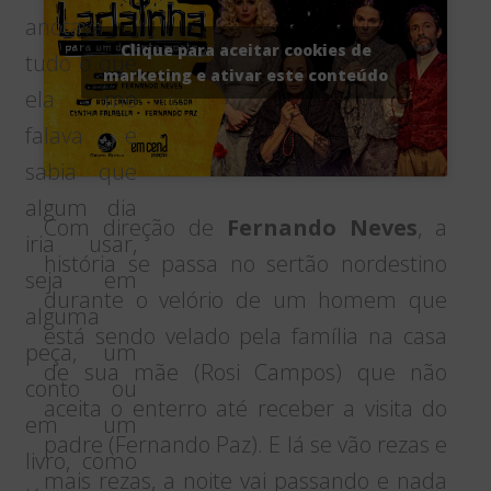
anotava
Clique para aceitar cookies de
tudo o que
marketing e ativar este conteúdo
ela me
falava e
sabia que
algum dia
Com direção de
Fernando Neves
, a
iria usar,
história se passa no sertão nordestino
seja em
durante o velório de um homem que
alguma
está sendo velado pela família na casa
peça, um
de sua mãe (Rosi Campos) que não
conto ou
aceita o enterro até receber a visita do
em um
padre (Fernando Paz). E lá se vão rezas e
livro, como
mais rezas, a noite vai passando e nada