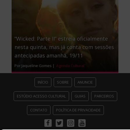
“Wicked: Parte II” estreia oficialmente
nesta quinta, mas já conta com sessões
antecipadas amanhã, 19/11
Por Jaqueline Gomes |
Agenda Cultural
INÍCIO
SOBRE
ANUNCIE
ESTÚDIO ACESSO CULTURAL
GUIAS
PARCEIROS
CONTATO
POLÍTICA DE PRIVACIDADE
Facebook
Twitter
Instagram
Youtube